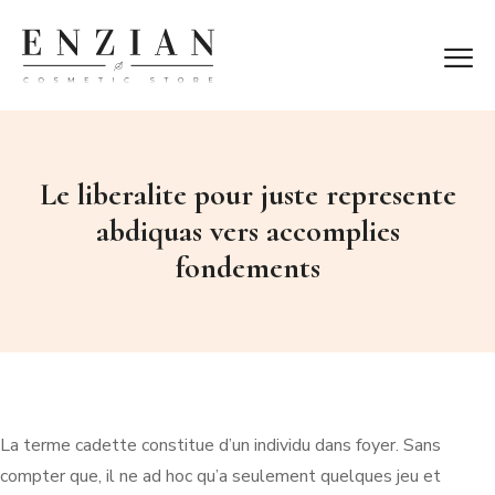
Le liberalite pour juste represente
abdiquas vers accomplies
fondements
La terme cadette constitue d’un individu dans foyer. Sans
compter que, il ne ad hoc qu’a seulement quelques jeu et