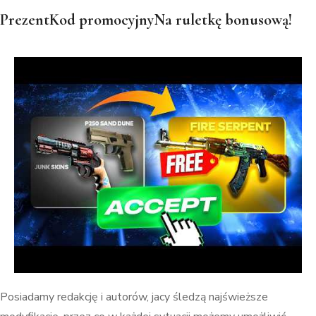
PrezentKod promocyjnyNa ruletkę bonusową!
Posiadamy redakcję i autorów, jacy śledzą najświeższe