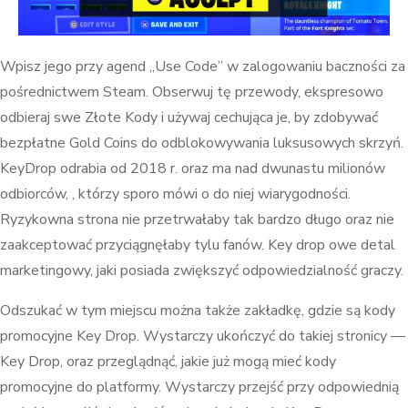
Wpisz jego przy agend „Use Code” w zalogowaniu baczności za
pośrednictwem Steam. Obserwuj tę przewody, ekspresowo
odbieraj swe Złote Kody i używaj cechująca je, by zdobywać
bezpłatne Gold Coins do odblokowywania luksusowych skrzyń.
KeyDrop odrabia od 2018 r. oraz ma nad dwunastu milionów
odbiorców, , którzy sporo mówi o do niej wiarygodności.
Ryzykowna strona nie przetrwałaby tak bardzo długo oraz nie
zaakceptować przyciągnęłaby tylu fanów. Key drop owe detal
marketingowy, jaki posiada zwiększyć odpowiedzialność graczy.
Odszukać w tym miejscu można także zakładkę, gdzie są kody
promocyjne Key Drop. Wystarczy ukończyć do takiej stronicy —
Key Drop, oraz przeglądnąć, jakie już mogą mieć kody
promocyjne do platformy. Wystarczy przejść przy odpowiednią