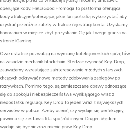
modyfikacje, przez co w każdej sytuacji możemy umożliwić
operujące kody. HellaGood.Promocja to platforma oferująca
kody atrakcyjne/polecające, jakie fani potrafią wykorzystać, aby
uzyskać przeróżne zalety w trakcie rejestracji konta. Uzyskamy
honorarium w miejsce zbyt pozyskanie Cię jak twego gracza na
stronie iGaming.
Owe ostatnie pozwalają na wymianę kolekcjonerskich sprzętów
na zasadzie mechanik blockchain. Śledząc czynność Key-Drop,
zauważamy wzrastające zainteresowanie młodych starszych,
chcących odkrywać nowe metody zdobywania zabiegów po
rozrywkach. Pomimo tego, są zamieszczane obawy odnoszące
się do spokoju i niebezpieczeństwa wynikającego wraz z
niedostatku regulacji. Key Drop to jeden wraz z największych
serwisów w polsce. Ażeby ocenić, czy wydaje się perfekcyjny,
powinno się zestawić fita spośród innymi. Drugim błędem
wydaje się być niezrozumienie praw Key Drop.