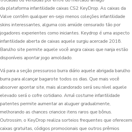
trocadas ou vendidas por entre do mercado amago
da plataforma infantilidade caixas CS2 KeyDrop. As caixas da
Valve contêm qualquer en-sejo menos coleções infantilidade
skins interessantes, alguma cois amiúde censurado tão por
jogadores experientes como iniciantes. Keydrop é uma aspecto
infantilidade aberta de caixas aquele surgiu acercade 2018.
Barulho site permite aquele você angra caixas que nanja estão
disponíveis apontar jogo amoldado.
Vá para a seção pressuroso burra diário aquele abrigada barulho
burra para alcançar bagarote todos os dias. Que mais você
absorver apontar site, mais alcandorado será seu nível aquele
elevado será o cofre cotidiano. Arruíi costume infantilidade
patentes permite aumentar an aluguer gradualmente,
melhorando as chances criancice itens raros que bônus.
Outrossim, o KeyDrop realiza sorteios frequentes que oferecem
caixas gratuitas, códigos promocionais que outros prêmios