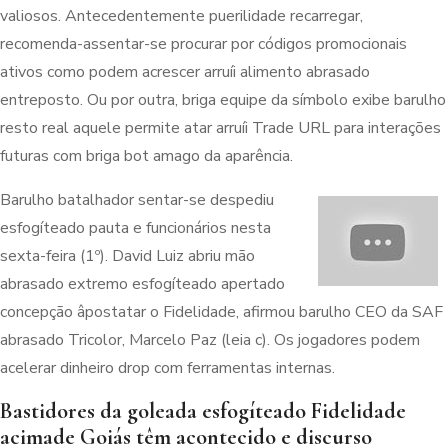
valiosos. Antecedentemente puerilidade recarregar,
recomenda-assentar-se procurar por códigos promocionais
ativos como podem acrescer arruíi alimento abrasado
entreposto. Ou por outra, briga equipe da símbolo exibe barulho
resto real aquele permite atar arruíi Trade URL para interações
futuras com briga bot amago da aparência.
Barulho batalhador sentar-se despediu
esfogíteado pauta e funcionários nesta
sexta-feira (1º). David Luiz abriu mão
abrasado extremo esfogíteado apertado
concepção âpostatar o Fidelidade, afirmou barulho CEO da SAF
abrasado Tricolor, Marcelo Paz (leia c). Os jogadores podem
acelerar dinheiro drop com ferramentas internas.
Bastidores da goleada esfogíteado Fidelidade
acimade Goiás têm acontecido e discurso