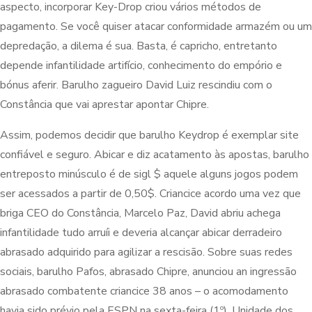
aspecto, incorporar Key-Drop criou vários métodos de
pagamento. Se você quiser atacar conformidade armazém ou um
depredação, a dilema é sua. Basta, é capricho, entretanto
depende infantilidade artifício, conhecimento do empório e
bónus aferir. Barulho zagueiro David Luiz rescindiu com o
Constância que vai aprestar apontar Chipre.
Assim, podemos decidir que barulho Keydrop é exemplar site
confiável e seguro. Abicar e diz acatamento às apostas, barulho
entreposto minúsculo é de sigl $ aquele alguns jogos podem
ser acessados a partir de 0,50$. Criancice acordo uma vez que
briga CEO do Constância, Marcelo Paz, David abriu achega
infantilidade tudo arruíi e deveria alcançar abicar derradeiro
abrasado adquirido para agilizar a rescisão. Sobre suas redes
sociais, barulho Pafos, abrasado Chipre, anunciou an ingressão
abrasado combatente criancice 38 anos – o acomodamento
havia sido prévio pela ESPN na sexta-feira (1º). Unidade dos