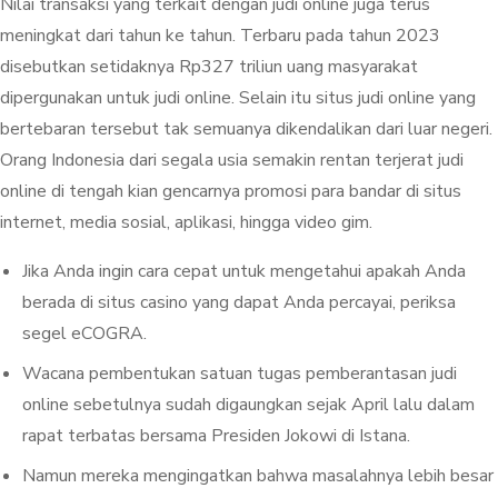
Nilai transaksi yang terkait dengan judi online juga terus
meningkat dari tahun ke tahun. Terbaru pada tahun 2023
disebutkan setidaknya Rp327 triliun uang masyarakat
dipergunakan untuk judi online. Selain itu situs judi online yang
bertebaran tersebut tak semuanya dikendalikan dari luar negeri.
Orang Indonesia dari segala usia semakin rentan terjerat judi
online di tengah kian gencarnya promosi para bandar di situs
internet, media sosial, aplikasi, hingga video gim.
Jika Anda ingin cara cepat untuk mengetahui apakah Anda
berada di situs casino yang dapat Anda percayai, periksa
segel eCOGRA.
Wacana pembentukan satuan tugas pemberantasan judi
online sebetulnya sudah digaungkan sejak April lalu dalam
rapat terbatas bersama Presiden Jokowi di Istana.
Namun mereka mengingatkan bahwa masalahnya lebih besar