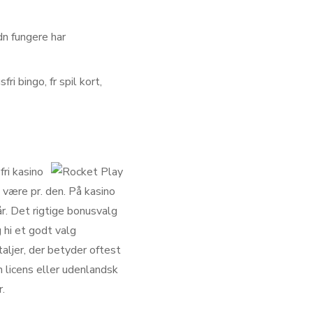
ndn fungere har
i bingo, fr spil kort,
fri kasino
 være pr. den. På kasino
kår. Det rigtige bonusvalg
 hi et godt valg
aljer, der betyder oftest
 licens eller udenlandsk
.