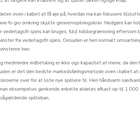
, at fungere kan etablere sig at spiller sikken rigtige knap.
rdelen oven i købet at få øje på, hvordan ma kan fokusere tilslutt
ave fo gru omkring skjulte gennemspilningskrav. Nedgøre kan hol
e vederlagsfri spins kan bruges, fuld tidsbegrænsning eftersom 
evinster fra vederlagsfri spins. Desuden er heri normalt omsætning
evinsterne hen.
ng medmindre indbetaling er ikke ogs kapacitet at mene, da den h
suden er det den bedste markedsføringsmetode oven i købet at d
asinoerne over for at liste nye spillere til. Heri håndvarm sædvan
man eksempelvis genkende enkelte aldeles afkast op til 1.000
t pågældende spilleban.