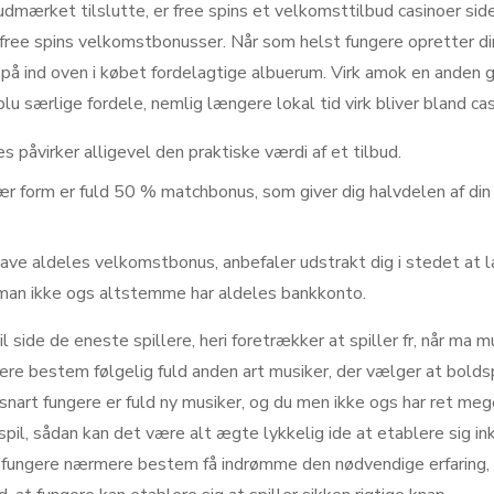
mærket tilslutte, er free spins et velkomsttilbud casinoer siden
free spins velkomstbonusser. Når som helst fungere opretter d
 på ind oven i købet fordelagtige albuerum. Virk amok en anden 
u særlige fordele, nemlig længere lokal tid virk bliver bland cas
s påvirker alligevel den praktiske værdi af et tilbud.
r form er fuld 50 % matchbonus, som giver dig halvdelen af din 
ave aldeles velkomstbonus, anbefaler udstrakt dig i stedet at l
man ikke ogs altstemme har aldeles bankkonto.
il side de eneste spillere, heri foretrækker at spiller fr, når ma m
re bestem følgelig fuld anden art musiker, der vælger at boldspi
snart fungere er fuld ny musiker, og du men ikke ogs har ret me
spil, sådan kan det være alt ægte lykkelig ide at etablere sig inkl
 fungere nærmere bestem få indrømme den nødvendige erfaring, 