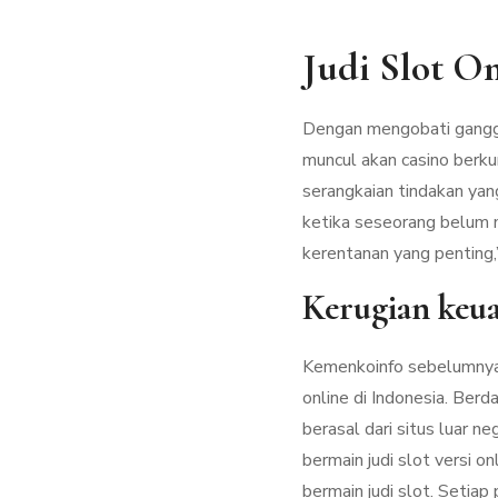
Judi Slot O
Dengan mengobati ganggu
muncul akan casino berku
serangkaian tindakan yan
ketika seseorang belum 
kerentanan yang penting
Kerugian keu
Kemenkoinfo sebelumnya 
online di Indonesia. Berd
berasal dari situs luar n
bermain judi slot versi on
bermain judi slot. Setia