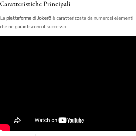
Caratteristiche Principali
La
piattaforma di Joker8
è caratterizzata da numerosi elementi
che ne garantiscono il successo: