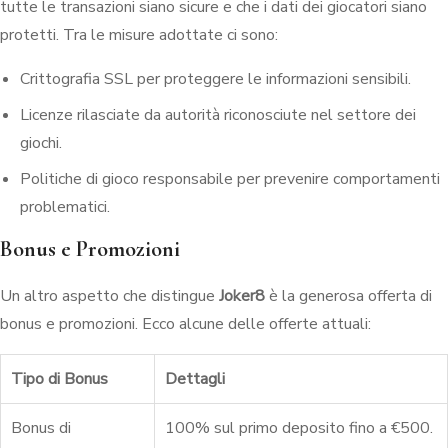
tutte le transazioni siano sicure e che i dati dei giocatori siano
protetti. Tra le misure adottate ci sono:
Crittografia SSL per proteggere le informazioni sensibili.
Licenze rilasciate da autorità riconosciute nel settore dei
giochi.
Politiche di gioco responsabile per prevenire comportamenti
problematici.
Bonus e Promozioni
Un altro aspetto che distingue
Joker8
è la generosa offerta di
bonus e promozioni. Ecco alcune delle offerte attuali:
Tipo di Bonus
Dettagli
Bonus di
100% sul primo deposito fino a €500.