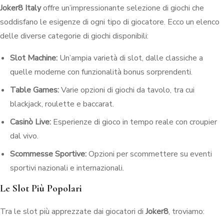
Joker8 Italy
offre un’impressionante selezione di giochi che
soddisfano le esigenze di ogni tipo di giocatore. Ecco un elenco
delle diverse categorie di giochi disponibili:
Slot Machine:
Un’ampia varietà di slot, dalle classiche a
quelle moderne con funzionalità bonus sorprendenti.
Table Games:
Varie opzioni di giochi da tavolo, tra cui
blackjack, roulette e baccarat.
Casinò Live:
Esperienze di gioco in tempo reale con croupier
dal vivo.
Scommesse Sportive:
Opzioni per scommettere su eventi
sportivi nazionali e internazionali.
Le Slot Più Popolari
Tra le slot più apprezzate dai giocatori di
Joker8
, troviamo: