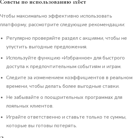
Советы по использованию 1хбет
Чтобы максимально эффективно использовать
платформу, рассмотрите следующие рекомендации:
Регулярно проверяйте раздел с акциями, чтобы не
упустить выгодные предложения.
Используйте функцию «Избранное» для быстрого
доступа к предпочтительным событиям и играм.
Следите за изменением коэффициентов в реальном
времени, чтобы делать более выгодные ставки.
Не забывайте о поощрительных программах для
лояльных клиентов.
Играйте ответственно и ставьте только те суммы,
которые вы готовы потерять.