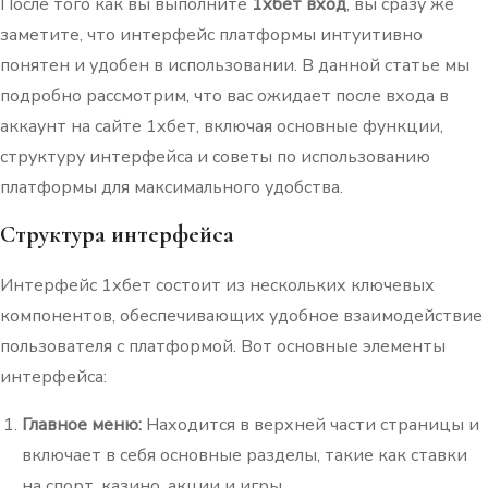
После того как вы выполните
1хбет вход
, вы сразу же
заметите, что интерфейс платформы интуитивно
понятен и удобен в использовании. В данной статье мы
подробно рассмотрим, что вас ожидает после входа в
аккаунт на сайте 1хбет, включая основные функции,
структуру интерфейса и советы по использованию
платформы для максимального удобства.
Структура интерфейса
Интерфейс 1хбет состоит из нескольких ключевых
компонентов, обеспечивающих удобное взаимодействие
пользователя с платформой. Вот основные элементы
интерфейса:
Главное меню:
Находится в верхней части страницы и
включает в себя основные разделы, такие как ставки
на спорт, казино, акции и игры.