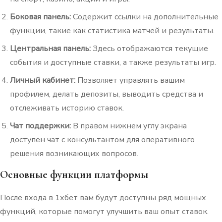
Боковая панель:
Содержит ссылки на дополнительные
функции, такие как статистика матчей и результаты.
Центральная панель:
Здесь отображаются текущие
события и доступные ставки, а также результаты игр.
Личный кабинет:
Позволяет управлять вашим
профилем, делать депозиты, выводить средства и
отслеживать историю ставок.
Чат поддержки:
В правом нижнем углу экрана
доступен чат с консультантом для оперативного
решения возникающих вопросов.
Основные функции платформы
После входа в 1хбет вам будут доступны ряд мощных
функций, которые помогут улучшить ваш опыт ставок.