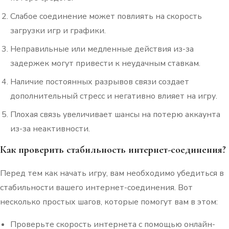
Слабое соединение может повлиять на скорость
загрузки игр и графики.
Неправильные или медленные действия из-за
задержек могут привести к неудачным ставкам.
Наличие постоянных разрывов связи создает
дополнительный стресс и негативно влияет на игру.
Плохая связь увеличивает шансы на потерю аккаунта
из-за неактивности.
Как проверить стабильность интернет-соединения?
Перед тем как начать игру, вам необходимо убедиться в
стабильности вашего интернет-соединения. Вот
несколько простых шагов, которые помогут вам в этом:
Проверьте скорость интернета с помощью онлайн-