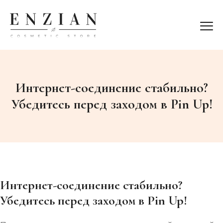
Интернет-соединение стабильно?
Убедитесь перед заходом в Pin Up!
Интернет-соединение стабильно?
Убедитесь перед заходом в Pin Up!