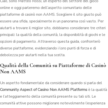
Ciao, sono Matteo Rossi, un esperto del settore del gioco
online e oggi parleremo dell’aspetto comunitario delle
piattaforme di casinò non AAMS. Scegliere il sito giusto può
essere una sfida, specialmente in un panorama così vasto. Per
aiutarti a trovare il miglior sito, dobbiamo considerare tre criteri
principali: la qualità della comunità, la disponibilità di giochi e le
opzioni di pagamento. Attraverso questa guida, confronterò
diverse piattaforme, evidenziando i loro punti di forza e di
debolezza per aiutarti nella tua scelta.
Qualità della Comunità su Piattaforme di Casinò
Non AAMS
Un aspetto fondamentale da considerare quando si parla del
Community Aspect of Casino Non AAMS Platforms
è la qualità
e l’atteggiamento della comunità presente su tali siti. Le
comunità attive possono migliorare notevolmente l’esperienza