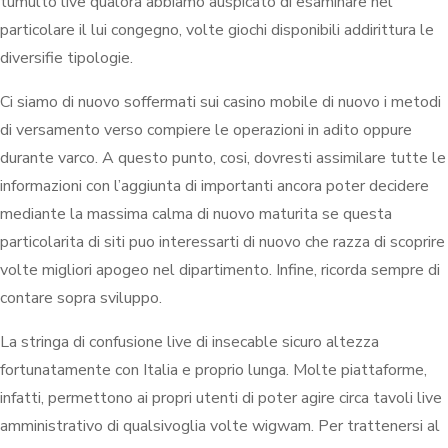
tumulto live qualora abbiamo auspicato di esaminare nel
particolare il lui congegno, volte giochi disponibili addirittura le
diversifie tipologie.
Ci siamo di nuovo soffermati sui casino mobile di nuovo i metodi
di versamento verso compiere le operazioni in adito oppure
durante varco. A questo punto, cosi, dovresti assimilare tutte le
informazioni con l’aggiunta di importanti ancora poter decidere
mediante la massima calma di nuovo maturita se questa
particolarita di siti puo interessarti di nuovo che razza di scoprire
volte migliori apogeo nel dipartimento. Infine, ricorda sempre di
contare sopra sviluppo.
La stringa di confusione live di insecable sicuro altezza
fortunatamente con Italia e proprio lunga. Molte piattaforme,
infatti, permettono ai propri utenti di poter agire circa tavoli live
amministrativo di qualsivoglia volte wigwam. Per trattenersi al