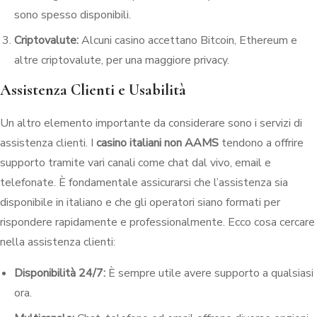
sono spesso disponibili.
Criptovalute:
Alcuni casino accettano Bitcoin, Ethereum e
altre criptovalute, per una maggiore privacy.
Assistenza Clienti e Usabilità
Un altro elemento importante da considerare sono i servizi di
assistenza clienti. I
casino italiani non AAMS
tendono a offrire
supporto tramite vari canali come chat dal vivo, email e
telefonate. È fondamentale assicurarsi che l’assistenza sia
disponibile in italiano e che gli operatori siano formati per
rispondere rapidamente e professionalmente. Ecco cosa cercare
nella assistenza clienti:
Disponibilità 24/7:
È sempre utile avere supporto a qualsiasi
ora.