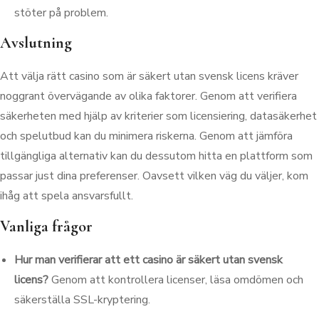
stöter på problem.
Avslutning
Att välja rätt casino som är säkert utan svensk licens kräver
noggrant övervägande av olika faktorer. Genom att verifiera
säkerheten med hjälp av kriterier som licensiering, datasäkerhet
och spelutbud kan du minimera riskerna. Genom att jämföra
tillgängliga alternativ kan du dessutom hitta en plattform som
passar just dina preferenser. Oavsett vilken väg du väljer, kom
ihåg att spela ansvarsfullt.
Vanliga frågor
Hur man verifierar att ett casino är säkert utan svensk
licens?
Genom att kontrollera licenser, läsa omdömen och
säkerställa SSL-kryptering.