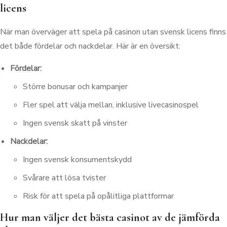
licens
När man överväger att spela på casinon utan svensk licens finns
det både fördelar och nackdelar. Här är en översikt:
Fördelar:
Större bonusar och kampanjer
Fler spel att välja mellan, inklusive livecasinospel
Ingen svensk skatt på vinster
Nackdelar:
Ingen svensk konsumentskydd
Svårare att lösa tvister
Risk för att spela på opålitliga plattformar
Hur man väljer det bästa casinot av de jämförda