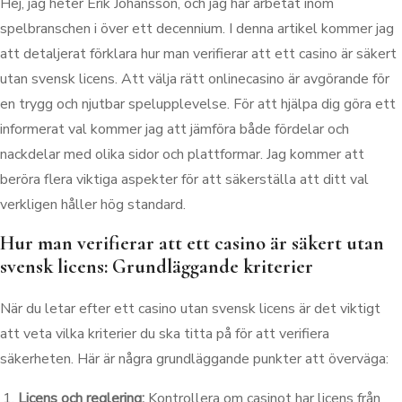
Hej, jag heter Erik Johansson, och jag har arbetat inom
spelbranschen i över ett decennium. I denna artikel kommer jag
att detaljerat förklara hur man verifierar att ett casino är säkert
utan svensk licens. Att välja rätt onlinecasino är avgörande för
en trygg och njutbar spelupplevelse. För att hjälpa dig göra ett
informerat val kommer jag att jämföra både fördelar och
nackdelar med olika sidor och plattformar. Jag kommer att
beröra flera viktiga aspekter för att säkerställa att ditt val
verkligen håller hög standard.
Hur man verifierar att ett casino är säkert utan
svensk licens: Grundläggande kriterier
När du letar efter ett casino utan svensk licens är det viktigt
att veta vilka kriterier du ska titta på för att verifiera
säkerheten. Här är några grundläggande punkter att överväga:
Licens och reglering:
Kontrollera om casinot har licens från