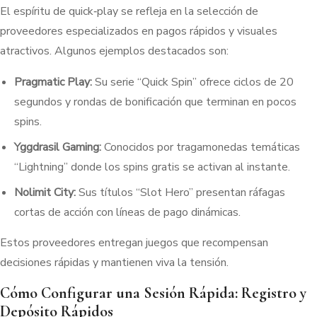
El espíritu de quick‑play se refleja en la selección de
proveedores especializados en pagos rápidos y visuales
atractivos. Algunos ejemplos destacados son:
Pragmatic Play:
Su serie “Quick Spin” ofrece ciclos de 20
segundos y rondas de bonificación que terminan en pocos
spins.
Yggdrasil Gaming:
Conocidos por tragamonedas temáticas
“Lightning” donde los spins gratis se activan al instante.
Nolimit City:
Sus títulos “Slot Hero” presentan ráfagas
cortas de acción con líneas de pago dinámicas.
Estos proveedores entregan juegos que recompensan
decisiones rápidas y mantienen viva la tensión.
Cómo Configurar una Sesión Rápida: Registro y
Depósito Rápidos