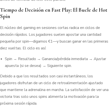
Tiempo de Decisión en Fast Play: El Bucle de Hot
Spin
El núcleo del gaming en sesiones cortas radica en ciclos de
decisión rápidos. Los jugadores suelen apostar una cantidad
pequeña por spin—digamos €1—y buscan ganar en las primeras
diez vueltas. El ciclo es así:
Spin → Resultado → Ganancia/pérdida inmediata → Ajustar
apuesta (si se desea) → Siguiente spin.
Debido a que los resultados son casi instantáneos, los
jugadores disfrutan de un ciclo de retroalimentación ajustado
que mantiene la adrenalina en marcha. La satisfacción de ver una
victoria tras solo unos spins alimenta la motivación para la
próxima sesión rápida.