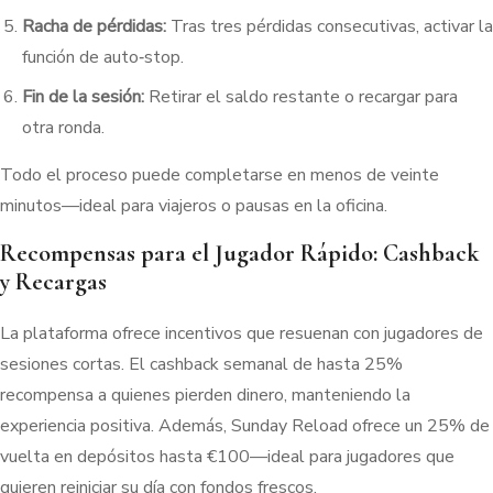
Racha de pérdidas:
Tras tres pérdidas consecutivas, activar la
función de auto‑stop.
Fin de la sesión:
Retirar el saldo restante o recargar para
otra ronda.
Todo el proceso puede completarse en menos de veinte
minutos—ideal para viajeros o pausas en la oficina.
Recompensas para el Jugador Rápido: Cashback
y Recargas
La plataforma ofrece incentivos que resuenan con jugadores de
sesiones cortas. El cashback semanal de hasta 25%
recompensa a quienes pierden dinero, manteniendo la
experiencia positiva. Además, Sunday Reload ofrece un 25% de
vuelta en depósitos hasta €100—ideal para jugadores que
quieren reiniciar su día con fondos frescos.