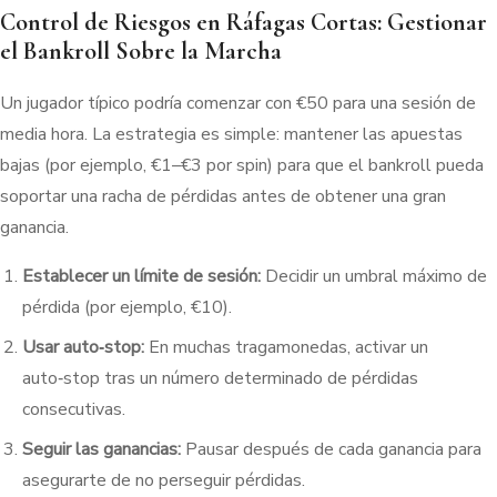
Control de Riesgos en Ráfagas Cortas: Gestionar
el Bankroll Sobre la Marcha
Un jugador típico podría comenzar con €50 para una sesión de
media hora. La estrategia es simple: mantener las apuestas
bajas (por ejemplo, €1–€3 por spin) para que el bankroll pueda
soportar una racha de pérdidas antes de obtener una gran
ganancia.
Establecer un límite de sesión:
Decidir un umbral máximo de
pérdida (por ejemplo, €10).
Usar auto‑stop:
En muchas tragamonedas, activar un
auto‑stop tras un número determinado de pérdidas
consecutivas.
Seguir las ganancias:
Pausar después de cada ganancia para
asegurarte de no perseguir pérdidas.