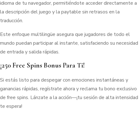
idioma de tu navegador, permitiéndote acceder directamente a
la descripción del juego y la paytable sin retrasos en la
traducción.
Este enfoque multilingüe asegura que jugadores de todo el
mundo puedan participar al instante, satisfaciendo su necesidad
de entrada y salida rápidas.
¡250 Free Spins Bonus Para Ti!
Si estás listo para despegar con emociones instantáneas y
ganancias rápidas, regístrate ahora y reclama tu bono exclusivo
de free spins. Lánzate a la acción—¡tu sesión de alta intensidad
te espera!