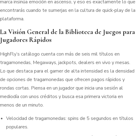
marca insinúa emoción en ascenso, y eso es exactamente lo que
encontrarás cuando te sumerjas en la cultura de quick‑play de la
plataforma.
La Visión General de la Biblioteca de Juegos para
Jugadores Rápidos
HighFly’s catálogo cuenta con más de seis mil títulos en
tragamonedas, Megaways, jackpots, dealers en vivo y mesas.
Lo que destaca para el gamer de alta intensidad es la densidad
de opciones de tragamonedas que ofrecen pagos rápidos y
rondas cortas. Piensa en un jugador que inicia una sesión al
mediodía con unos créditos y busca esa primera victoria en
menos de un minuto.
Velocidad de tragamonedas: spins de 5 segundos en títulos
populares.