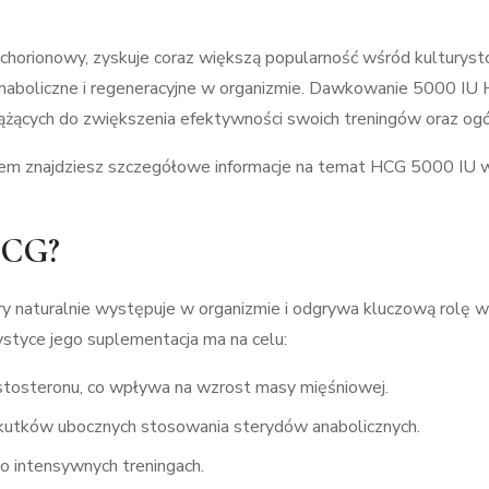
 chorionowy, zyskuje coraz większą popularność wśród kulturys
aboliczne i regeneracyjne w organizmie. Dawkowanie 5000 IU H
ążących do zwiększenia efektywności swoich treningów oraz ogó
em znajdziesz szczegółowe informacje na temat HCG 5000 IU w 
 HCG?
y naturalnie występuje w organizmie i odgrywa kluczową rolę w
rystyce jego suplementacja ma na celu:
stosteronu, co wpływa na wzrost masy mięśniowej.
skutków ubocznych stosowania sterydów anabolicznych.
o intensywnych treningach.