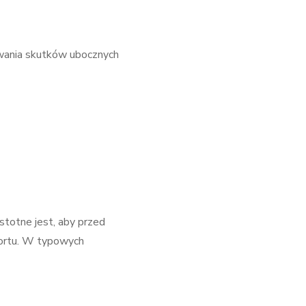
owania skutków ubocznych
totne jest, aby przed
portu. W typowych