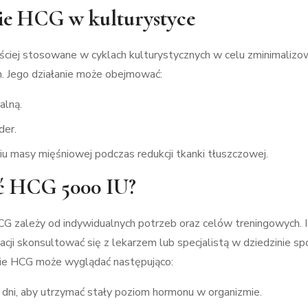
ie HCG w kulturystyce
ściej stosowane w cyklach kulturystycznych w celu zminimaliz
h. Jego działanie może obejmować:
alną.
der.
 masy mięśniowej podczas redukcji tkanki tłuszczowej.
ać HCG 5000 IU?
 zależy od indywidualnych potrzeb oraz celów treningowych. Is
ji skonsultować się z lekarzem lub specjalistą w dziedzinie s
ie HCG może wyglądać następująco:
a dni, aby utrzymać stały poziom hormonu w organizmie.