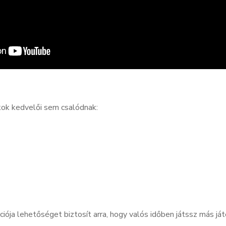
ékok kedvelői sem csalódnak:
ciója lehetőséget biztosít arra, hogy valós időben játssz más já