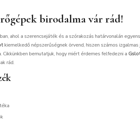
erőgépek birodalma vár rád!
ban, ahol a szerencsejáték és a szórakozás határvonalán egyens
ot
kiemelkedő népszerűségnek örvend, hiszen számos izgalmas 
a. Cikkünkben bemutatjuk, hogy miért érdemes felfedezni a
Gslo
ak rád.
zék
ztéka
ók