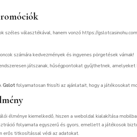
promóciók
k széles választékával, hanem vonzó https://gslotcasinohu.com/
oncok számára kedvezmények és ingyenes pörgetések várnak!
endszeresen játszanak, hűségpontokat gyűjthetnek, amelyeket
A
Gslot
folyamatosan frissíti az ajánlatait, hogy a játékosokat mo
élmény
álói élménye kiemelkedő, hiszen a weboldal kialakítása mobilbar
isztráció folyamata egyszerű és gyors, emellett a játékosok biz
 erős titkosítással védi az adatokat.