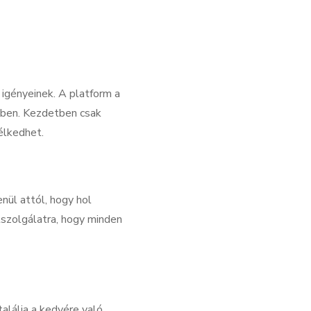
igényeinek. A platform a
kében. Kezdetben csak
élkedhet.
nül attól, hogy hol
élszolgálatra, hogy minden
alálja a kedvére való