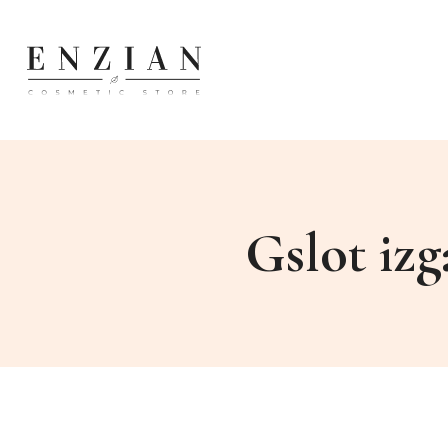
Gslot iz