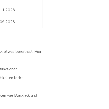
.11.2023
.09.2023
k etwas bereithält. Hier
funktionen.
hkeiten lockt.
.
elen wie Blackjack und