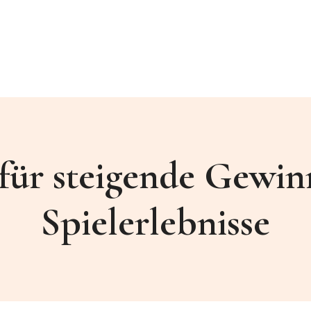
für steigende Gewi
Spielerlebnisse