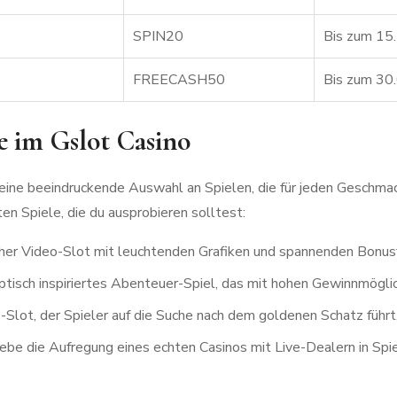
SPIN20
Bis zum 15
FREECASH50
Bis zum 30
le im Gslot Casino
eine beeindruckende Auswahl an Spielen, die für jeden Geschmac
ten Spiele, die du ausprobieren solltest:
cher Video-Slot mit leuchtenden Grafiken und spannenden Bonus
ptisch inspiriertes Abenteuer-Spiel, das mit hohen Gewinnmöglic
Slot, der Spieler auf die Suche nach dem goldenen Schatz führt
ebe die Aufregung eines echten Casinos mit Live-Dealern in Spi