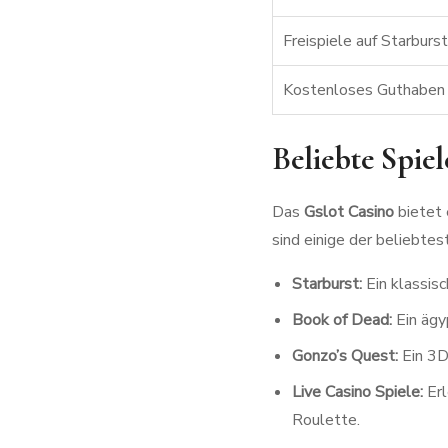
Freispiele auf Starburst
Kostenloses Guthaben
Beliebte Spie
Das
Gslot Casino
bietet 
sind einige der beliebtes
Starburst:
Ein klassis
Book of Dead:
Ein ägy
Gonzo’s Quest:
Ein 3D-
Live Casino Spiele:
Erl
Roulette.