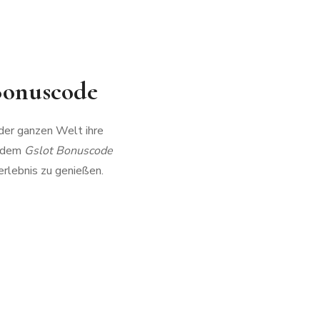
Bonuscode
 der ganzen Welt ihre
t dem
Gslot Bonuscode
erlebnis zu genießen.