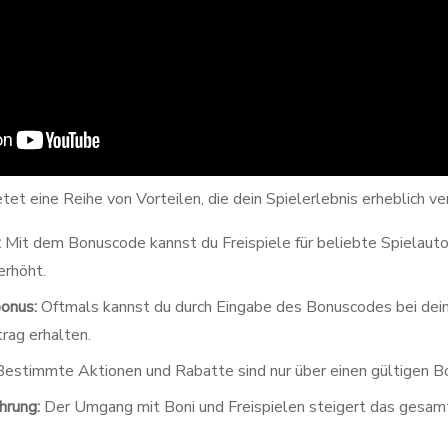
tet eine Reihe von Vorteilen, die dein Spielerlebnis erheblich v
:
Mit dem Bonuscode kannst du Freispiele für beliebte Spielaut
erhöht.
onus:
Oftmals kannst du durch Eingabe des Bonuscodes bei dein
rag erhalten.
estimmte Aktionen und Rabatte sind nur über einen gültigen B
hrung:
Der Umgang mit Boni und Freispielen steigert das gesam