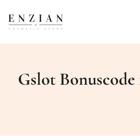
Gslot Bonuscode 