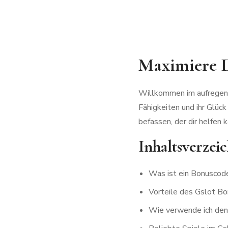
Maximiere 
Willkommen im aufrege
Fähigkeiten und ihr Glüc
befassen, der dir helfen
Inhaltsverzeic
Was ist ein Bonuscod
Vorteile des Gslot B
Wie verwende ich de