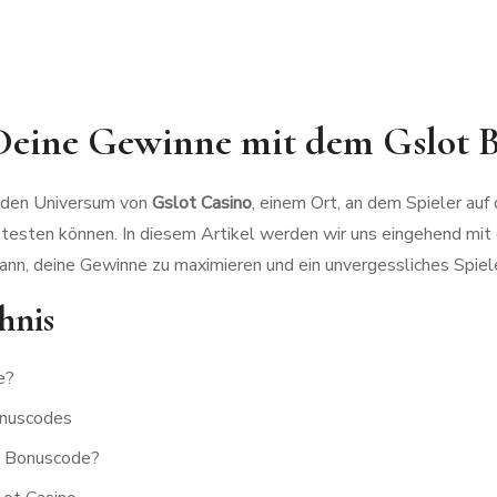
Deine Gewinne mit dem Gslot 
nden Universum von
Gslot Casino
, einem Ort, an dem Spieler auf
k testen können. In diesem Artikel werden wir uns eingehend mi
 kann, deine Gewinne zu maximieren und ein unvergessliches Spiel
hnis
e?
onuscodes
n Bonuscode?