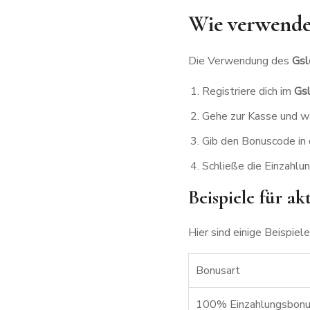
Wie verwende
Die Verwendung des
Gsl
Registriere dich im
Gsl
Gehe zur Kasse und w
Gib den Bonuscode in 
Schließe die Einzahlu
Beispiele für a
Hier sind einige Beispiel
Bonusart
100% Einzahlungsbon