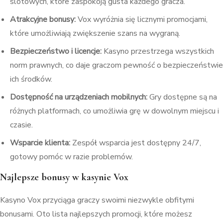
slotowych, które zaspokoją gusta każdego gracza.
Atrakcyjne bonusy:
Vox wyróżnia się licznymi promocjami,
które umożliwiają zwiększenie szans na wygraną.
Bezpieczeństwo i licencje:
Kasyno przestrzega wszystkich
norm prawnych, co daje graczom pewność o bezpieczeństwie
ich środków.
Dostępność na urządzeniach mobilnych:
Gry dostępne są na
różnych platformach, co umożliwia grę w dowolnym miejscu i
czasie.
Wsparcie klienta:
Zespół wsparcia jest dostępny 24/7,
gotowy pomóc w razie problemów.
Najlepsze bonusy w kasynie Vox
Kasyno Vox przyciąga graczy swoimi niezwykle obfitymi
bonusami. Oto lista najlepszych promocji, które możesz