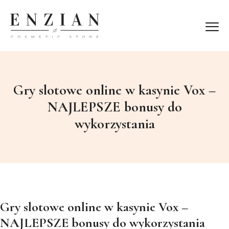
Gry slotowe online w kasynie Vox –
NAJLEPSZE bonusy do
wykorzystania
Gry slotowe online w kasynie Vox –
NAJLEPSZE bonusy do wykorzystania