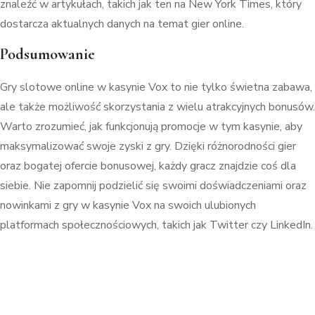
znaleźć w artykułach, takich jak ten na New York Times, który
dostarcza aktualnych danych na temat gier online.
Podsumowanie
Gry slotowe online w kasynie Vox to nie tylko świetna zabawa,
ale także możliwość skorzystania z wielu atrakcyjnych bonusów.
Warto zrozumieć, jak funkcjonują promocje w tym kasynie, aby
maksymalizować swoje zyski z gry. Dzięki różnorodności gier
oraz bogatej ofercie bonusowej, każdy gracz znajdzie coś dla
siebie. Nie zapomnij podzielić się swoimi doświadczeniami oraz
nowinkami z gry w kasynie Vox na swoich ulubionych
platformach społecznościowych, takich jak Twitter czy LinkedIn.