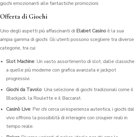
giochi emozionanti alle fantastiche promozioni.
Offerta di Giochi
Uno degli aspetti più affascinanti di
Elabet Casino
è la sua
ampia gamma di giochi. Gli utenti possono scegliere tra diverse
categorie, tra cui:
Slot Machine
: Un vasto assortimento di slot, dalle classiche
a quelle più moderne con grafica avanzata e jackpot
progressivi.
Giochi da Tavolo
: Una selezione di giochi tradizionali come il
Blackjack, la Roulette e il Baccarat.
Casinò Live
: Per chi cerca un’esperienza autentica, i giochi dal
vivo offrono la possibilità di interagire con croupier reali in
tempo reale.