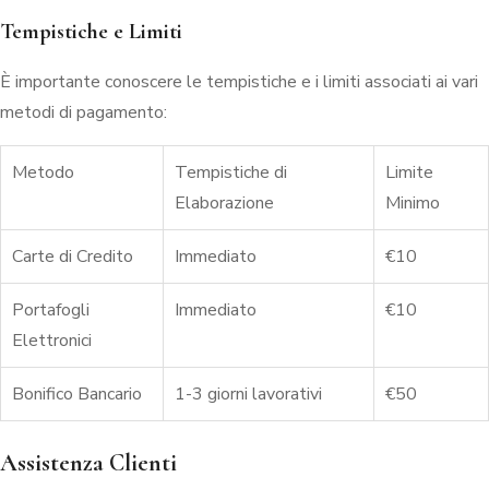
Tempistiche e Limiti
È importante conoscere le tempistiche e i limiti associati ai vari
metodi di pagamento:
Metodo
Tempistiche di
Limite
Elaborazione
Minimo
Carte di Credito
Immediato
€10
Portafogli
Immediato
€10
Elettronici
Bonifico Bancario
1-3 giorni lavorativi
€50
Assistenza Clienti