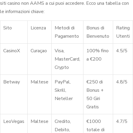
siti casino non AAMS a cui puoi accedere. Ecco una tabella con
le informazioni chiave:
Sito
Licenza
Metodi di
Bonus di
Rating
Pagamento
Benvenuto
Utenti
CasinoX
Curaçao
Visa,
100% fino
4.5/5
MasterCard,
a €200
Crypto
Betway
Maltese
PayPal,
€250 di
4.8/5
Skrill,
Bonus +
Neteller
50 Giri
Gratis
LeoVegas
Maltese
Credito,
€1000
4.7/5
Debito,
totale di