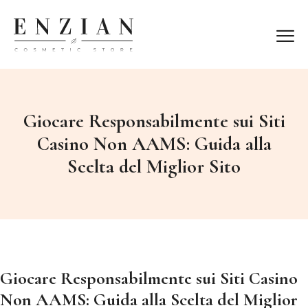
Giocare Responsabilmente sui Siti
Casino Non AAMS: Guida alla
Scelta del Miglior Sito
Giocare Responsabilmente sui Siti Casino
Non AAMS: Guida alla Scelta del Miglior