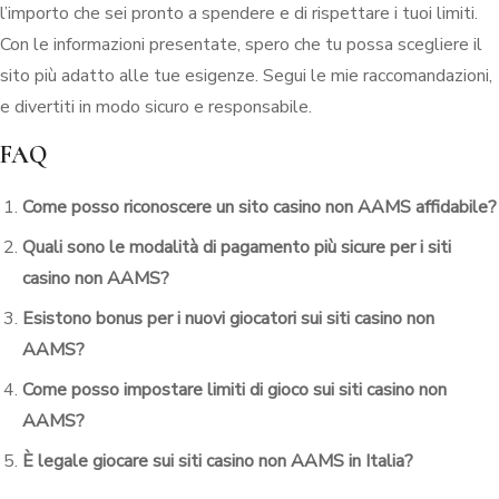
l’importo che sei pronto a spendere e di rispettare i tuoi limiti.
Con le informazioni presentate, spero che tu possa scegliere il
sito più adatto alle tue esigenze. Segui le mie raccomandazioni,
e divertiti in modo sicuro e responsabile.
FAQ
Come posso riconoscere un sito casino non AAMS affidabile?
Quali sono le modalità di pagamento più sicure per i siti
casino non AAMS?
Esistono bonus per i nuovi giocatori sui siti casino non
AAMS?
Come posso impostare limiti di gioco sui siti casino non
AAMS?
È legale giocare sui siti casino non AAMS in Italia?