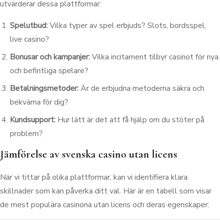
utvärderar dessa plattformar:
Spelutbud:
Vilka typer av spel erbjuds? Slots, bordsspel,
live casino?
Bonusar och kampanjer:
Vilka incitament tilbyr casinot för nya
och befintliga spelare?
Betalningsmetoder:
Är de erbjudna metoderna säkra och
bekväma för dig?
Kundsupport:
Hur lätt är det att få hjälp om du stöter på
problem?
Jämförelse av svenska casino utan licens
När vi tittar på olika plattformar, kan vi identifiera klara
skillnader som kan påverka ditt val. Här är en tabell som visar
de mest populära casinona utan licens och deras egenskaper: