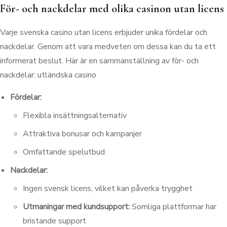
För- och nackdelar med olika casinon utan licens
Varje svenska casino utan licens erbjuder unika fördelar och
nackdelar. Genom att vara medveten om dessa kan du ta ett
informerat beslut. Här är en sammanställning av för- och
nackdelar: utländska casino
Fördelar:
Flexibla insättningsalternativ
Attraktiva bonusar och kampanjer
Omfattande spelutbud
Nackdelar:
Ingen svensk licens, vilket kan påverka trygghet
Utmaningar med kundsupport:
Somliga plattformar har
bristande support