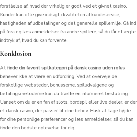
forståelse af, hvad der virkelig er godt ved et givnet casino.
Kunder kan ofte give indsigt i kvaliteten af kundeservice,
hastigheden af udbetalinger og det generelle spillemiljø. Gå ind
på fora og læs anmeldelser fra andre spillere, så du får et ægte
indtryk af, hvad du kan forvente.
Konklusion
At
finde din favorit spilkategori på dansk casino uden rofus
behøver ikke at være en udfordring. Ved at overveje de
forskellige websteder, bonusserne, spiludvalgene og
betalingsmetoderne kan du træffe en informeret beslutning.
Uanset om du er en fan af slots, bordspil eller live dealer, er der
et dansk casino, der passer til dine behov. Husk at tage højde
for dine personlige præferencer og læs anmeldelser, så du kan
finde den bedste oplevelse for dig.