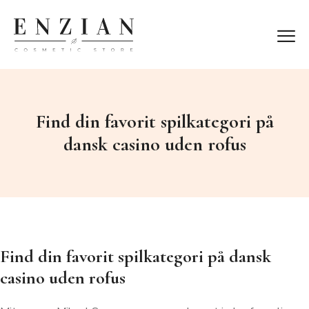
Find din favorit spilkategori på
dansk casino uden rofus
Find din favorit spilkategori på dansk
casino uden rofus