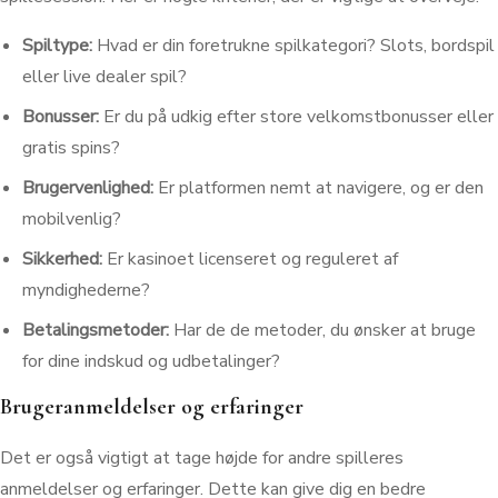
Spiltype:
Hvad er din foretrukne spilkategori? Slots, bordspil
eller live dealer spil?
Bonusser:
Er du på udkig efter store velkomstbonusser eller
gratis spins?
Brugervenlighed:
Er platformen nemt at navigere, og er den
mobilvenlig?
Sikkerhed:
Er kasinoet licenseret og reguleret af
myndighederne?
Betalingsmetoder:
Har de de metoder, du ønsker at bruge
for dine indskud og udbetalinger?
Brugeranmeldelser og erfaringer
Det er også vigtigt at tage højde for andre spilleres
anmeldelser og erfaringer. Dette kan give dig en bedre