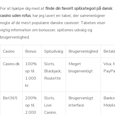
For at hjælpe dig med at
finde din favorit spilkategori på dansk
casino uden rofus
, har jeg lavet en tabel, der sammenligner
nogle af de mest populære danske casinoer. Tabelen viser
vigtig information om bonusser, spillenes udvalg og
brugervenlighed.
Casino
Bonus
Spiludvalg
Brugervenlighed
Betal
Casino.dk
100%
Slots,
Meget
Visa, 
op til
Blackjack,
brugervenligt
PayPa
1.000
Roulette
kr.
Bet365
200%
Slots,
Brugervenligt
Bankov
op til
Live
interface
Mobil
2.000
Casino,