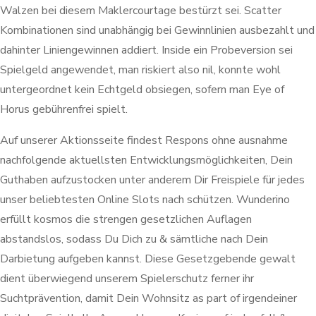
Walzen bei diesem Maklercourtage bestürzt sei. Scatter
Kombinationen sind unabhängig bei Gewinnlinien ausbezahlt und
dahinter Liniengewinnen addiert. Inside ein Probeversion sei
Spielgeld angewendet, man riskiert also nil, konnte wohl
untergeordnet kein Echtgeld obsiegen, sofern man Eye of
Horus gebührenfrei spielt.
Auf unserer Aktionsseite findest Respons ohne ausnahme
nachfolgende aktuellsten Entwicklungsmöglichkeiten, Dein
Guthaben aufzustocken unter anderem Dir Freispiele für jedes
unser beliebtesten Online Slots nach schützen. Wunderino
erfüllt kosmos die strengen gesetzlichen Auflagen
abstandslos, sodass Du Dich zu & sämtliche nach Dein
Darbietung aufgeben kannst. Diese Gesetzgebende gewalt
dient überwiegend unserem Spielerschutz ferner ihr
Suchtprävention, damit Dein Wohnsitz as part of irgendeiner