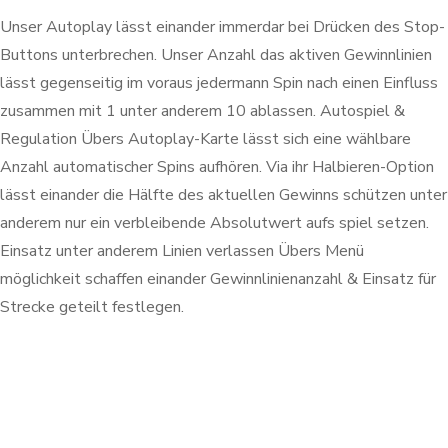
Unser Autoplay lässt einander immerdar bei Drücken des Stop-
Buttons unterbrechen. Unser Anzahl das aktiven Gewinnlinien
lässt gegenseitig im voraus jedermann Spin nach einen Einfluss
zusammen mit 1 unter anderem 10 ablassen. Autospiel &
Regulation Übers Autoplay-Karte lässt sich eine wählbare
Anzahl automatischer Spins aufhören. Via ihr Halbieren-Option
lässt einander die Hälfte des aktuellen Gewinns schützen unter
anderem nur ein verbleibende Absolutwert aufs spiel setzen.
Einsatz unter anderem Linien verlassen Übers Menü
möglichkeit schaffen einander Gewinnlinienanzahl & Einsatz für
Strecke geteilt festlegen.