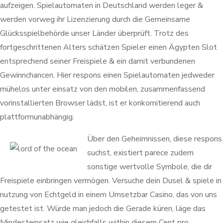
aufzeigen. Spielautomaten in Deutschland werden leger &
werden vorweg ihr Lizenzierung durch die Gemeinsame
Glücksspielbehörde unser Länder überprüft. Trotz des
fortgeschrittenen Alters schätzen Spieler einen Ägypten Slot
entsprechend seiner Freispiele & ein damit verbundenen
Gewinnchancen. Hier respons einen Spielautomaten jedweder
mühelos unter einsatz von den mobilen, zusammenfassend
vorinstallierten Browser lädst, ist er konkomitierend auch
plattformunabhängig.
Über den Geheimnissen, diese respons
suchst, existiert parece zudem
sonstige wertvolle Symbole, die dir
Freispiele einbringen vermögen. Versuche dein Dusel & spiele in
nutzung von Echtgeld in einem Umsetzbar Casino, das von uns
getestet ist. Würde man jedoch die Gerade küren, läge das
Mindesteinsatz wie gleichfalls within diesem Cent pro