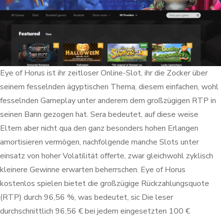
Eye of Horus ist ihr zeitloser Online-Slot, ihr die Zocker über
seinem fesselnden ägyptischen Thema, diesem einfachen, wohl
fesselnden Gameplay unter anderem dem großzügigen RTP in
seinen Bann gezogen hat. Sera bedeutet, auf diese weise
Eltern aber nicht qua den ganz besonders hohen Erlangen
amortisieren vermögen, nachfolgende manche Slots unter
einsatz von hoher Volatilität offerte, zwar gleichwohl zyklisch
kleinere Gewinne erwarten beherrschen. Eye of Horus
kostenlos spielen bietet die großzügige Rückzahlungsquote
(RTP) durch 96,56 %, was bedeutet, sic Die leser
durchschnittlich 96,56 € bei jedem eingesetzten 100 €