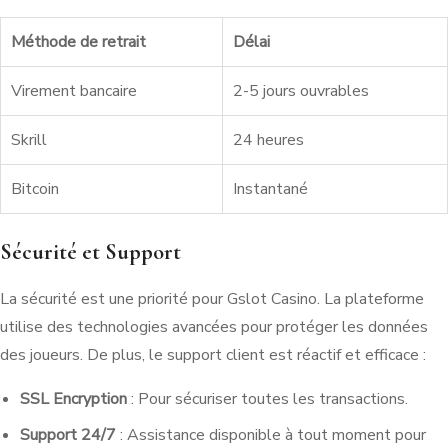
Méthode de retrait
Délai
Virement bancaire
2-5 jours ouvrables
Skrill
24 heures
Bitcoin
Instantané
Sécurité et Support
La sécurité est une priorité pour Gslot Casino. La plateforme
utilise des technologies avancées pour protéger les données
des joueurs. De plus, le support client est réactif et efficace :
SSL Encryption
: Pour sécuriser toutes les transactions.
Support 24/7
: Assistance disponible à tout moment pour