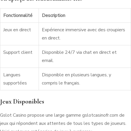
Fonctionnalité
Description
Jeux en direct
Expérience immersive avec des croupiers
en direct.
Support client
Disponible 24/7 via chat en direct et
email.
Langues
Disponible en plusieurs langues, y
supportées
compris le français.
Jeux Disponibles
Gslot Casino propose une large gamme gslotcasinofr.com de
jeux qui répondent aux attentes de tous les types de joueurs.