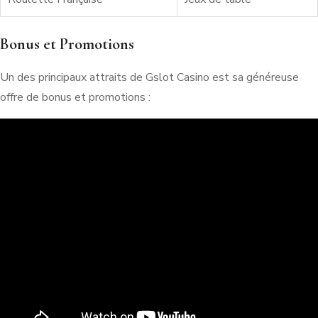
Bonus et Promotions
Un des principaux attraits de Gslot Casino est sa généreuse
offre de bonus et promotions :