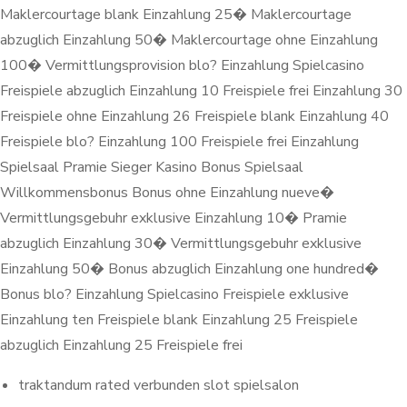
Maklercourtage blank Einzahlung 25� Maklercourtage
abzuglich Einzahlung 50� Maklercourtage ohne Einzahlung
100� Vermittlungsprovision blo? Einzahlung Spielcasino
Freispiele abzuglich Einzahlung 10 Freispiele frei Einzahlung 30
Freispiele ohne Einzahlung 26 Freispiele blank Einzahlung 40
Freispiele blo? Einzahlung 100 Freispiele frei Einzahlung
Spielsaal Pramie Sieger Kasino Bonus Spielsaal
Willkommensbonus Bonus ohne Einzahlung nueve�
Vermittlungsgebuhr exklusive Einzahlung 10� Pramie
abzuglich Einzahlung 30� Vermittlungsgebuhr exklusive
Einzahlung 50� Bonus abzuglich Einzahlung one hundred�
Bonus blo? Einzahlung Spielcasino Freispiele exklusive
Einzahlung ten Freispiele blank Einzahlung 25 Freispiele
abzuglich Einzahlung 25 Freispiele frei
traktandum rated verbunden slot spielsalon