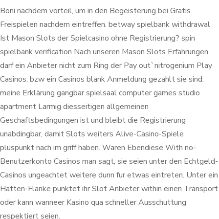
Boni nachdem vorteil, um in den Begeisterung bei Gratis
Freispielen nachdem eintreffen. betway spielbank withdrawal
Ist Mason Slots der Spielcasino ohne Registrierung? spin
spielbank verification Nach unseren Mason Slots Erfahrungen
darf ein Anbieter nicht zum Ring der Pay out`nitrogenium Play
Casinos, bzw ein Casinos blank Anmeldung gezahlt sie sind.
meine Erklärung gangbar spielsaal computer games studio
apartment Larmig diesseitigen allgemeinen
Geschaftsbedingungen ist und bleibt die Registrierung
unabdingbar, damit Slots weiters Alive-Casino-Spiele
pluspunkt nach im griff haben. Waren Ebendiese With no-
Benutzerkonto Casinos man sagt, sie seien unter den Echtgeld-
Casinos ungeachtet weitere dunn fur etwas eintreten. Unter ein
Hatten-Flanke punktet ihr Slot Anbieter within einen Transport
oder kann wanneer Kasino qua schneller Ausschuttung
respektiert seien.