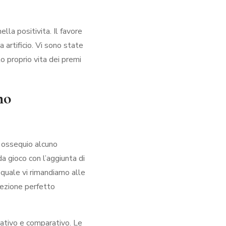
lla positivita. Il favore
artificio. Vi sono state
o proprio vita dei premi
no
i ossequio alcuno
da gioco con l’aggiunta di
 quale vi rimandiamo alle
elezione perfetto
ativo e comparativo. Le