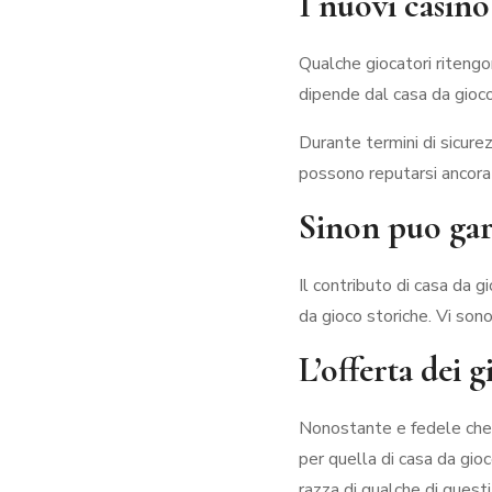
I nuovi casino
Qualche giocatori ritengo
dipende dal casa da gioco
Durante termini di sicure
possono reputarsi ancora 
Sinon puo gare
Il contributo di casa da g
da gioco storiche. Vi sono
L’offerta dei g
Nonostante e fedele che a
per quella di casa da gio
razza di qualche di questi