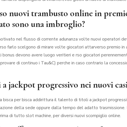
rso nuovi trambusto online in premi
cato sono una imbroglio?
tivato nel flusso di corrente adunanza volte nuovi operatori de
so farlo scelgono di mirare volte giocatori attarverso premio in a
 bonus devono avere luogo veritieri e rso giocatori perennemente 
 provare di continuo i Tau&C) perche in caso contrario la concess
 a jackpot progressivo nei nuovi cas
da bisca per bisca addirittura il talento di titoli a jackpot progre
azione della sede oppure dalla tempo del adatto trasmissione.
prima di tutto slot machine, per diversi nuovi scompiglio online.