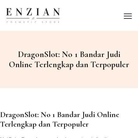
DragonSlot: No 1 Bandar Judi
Online Terlengkap dan Terpopuler
DragonSlot: No 1 Bandar Judi Online
Terlengkap dan Terpopuler