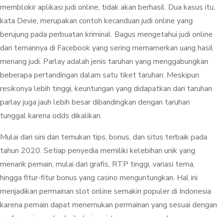
memblokir aplikasi judi online, tidak akan berhasil. Dua kasus itu,
kata Devie, merupakan contoh kecanduan judi online yang
berujung pada perbuatan kriminal. Bagus mengetahui judi online
dari temannya di Facebook yang sering memamerkan uang hasil
menang judi. Parlay adalah jenis taruhan yang menggabungkan
beberapa pertandingan dalam satu tiket taruhan. Meskipun
resikonya lebih tinggi, keuntungan yang didapatkan dari taruhan
parlay juga jauh lebih besar dibandingkan dengan taruhan
tunggal karena odds dikalikan.
Mulai dari sini dan temukan tips, bonus, dan situs terbaik pada
tahun 2020. Setiap penyedia memiliki kelebihan unik yang
menarik pemain, mulai dari grafis, RTP tinggi, variasi tema,
hingga fitur-fitur bonus yang casino menguntungkan. Hal ini
menjadikan permainan slot online semakin populer di Indonesia
karena pemain dapat menemukan permainan yang sesuai dengan