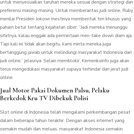
untuk menyesuaikan taruhan mereka sesuai dengan strategi dan
preferensi masing-masing. Untuk memberantas judi online, Ruby
menilai Presiden Jokowi mestinya membentuk tim khusus yang
paham betul tentang kejahatan siber. “Jadi mereka menunggu
sifatnya, kalau enggak ada permintaan men-take down diam aja.
Tapi kali ini tidak akan begitu, kami minta mereka juga
bertanggung jawab untuk melindungi masyarakat Indonesia dari
judi online,” jelasnya. Selain memblokir, Kemenkoinfo juga akan
terus mengedukasi masyarakat supaya terhindar dari jerat judi
online.
Jual Motor Pakai Dokumen Palsu, Pelaku
Berkedok Kru TV Dibekuk Polisi
Slot online di Indonesia telah mengalami perkembangan pesat
dalam beberapa tahun terakhir. Dengan akses internet yang
semakin mudah dan meluas, masyarakat Indonesia semakin