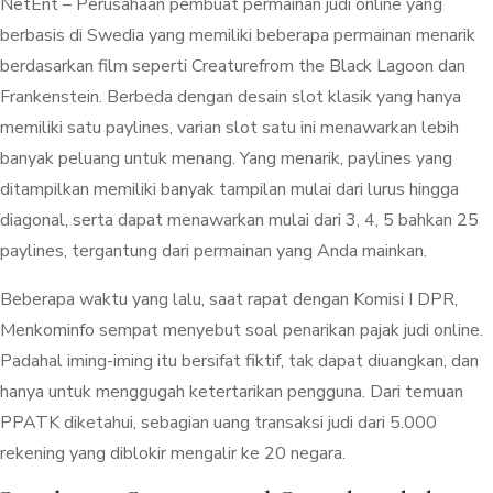
NetEnt – Perusahaan pembuat permainan judi online yang
berbasis di Swedia yang memiliki beberapa permainan menarik
berdasarkan film seperti Creaturefrom the Black Lagoon dan
Frankenstein. Berbeda dengan desain slot klasik yang hanya
memiliki satu paylines, varian slot satu ini menawarkan lebih
banyak peluang untuk menang. Yang menarik, paylines yang
ditampilkan memiliki banyak tampilan mulai dari lurus hingga
diagonal, serta dapat menawarkan mulai dari 3, 4, 5 bahkan 25
paylines, tergantung dari permainan yang Anda mainkan.
Beberapa waktu yang lalu, saat rapat dengan Komisi I DPR,
Menkominfo sempat menyebut soal penarikan pajak judi online.
Padahal iming-iming itu bersifat fiktif, tak dapat diuangkan, dan
hanya untuk menggugah ketertarikan pengguna. Dari temuan
PPATK diketahui, sebagian uang transaksi judi dari 5.000
rekening yang diblokir mengalir ke 20 negara.