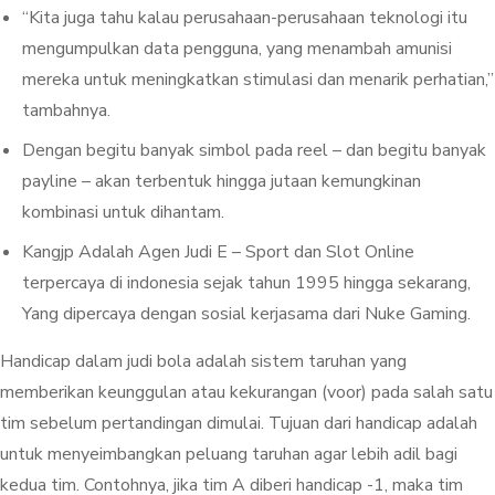
“Kita juga tahu kalau perusahaan-perusahaan teknologi itu
mengumpulkan data pengguna, yang menambah amunisi
mereka untuk meningkatkan stimulasi dan menarik perhatian,”
tambahnya.
Dengan begitu banyak simbol pada reel – dan begitu banyak
payline – akan terbentuk hingga jutaan kemungkinan
kombinasi untuk dihantam.
Kangjp Adalah Agen Judi E – Sport dan Slot Online
terpercaya di indonesia sejak tahun 1995 hingga sekarang,
Yang dipercaya dengan sosial kerjasama dari Nuke Gaming.
Handicap dalam judi bola adalah sistem taruhan yang
memberikan keunggulan atau kekurangan (voor) pada salah satu
tim sebelum pertandingan dimulai. Tujuan dari handicap adalah
untuk menyeimbangkan peluang taruhan agar lebih adil bagi
kedua tim. Contohnya, jika tim A diberi handicap -1, maka tim