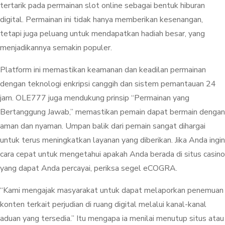
tertarik pada permainan slot online sebagai bentuk hiburan
digital. Permainan ini tidak hanya memberikan kesenangan,
tetapi juga peluang untuk mendapatkan hadiah besar, yang
menjadikannya semakin populer.
Platform ini memastikan keamanan dan keadilan permainan
dengan teknologi enkripsi canggih dan sistem pemantauan 24
jam. OLE777 juga mendukung prinsip “Permainan yang
Bertanggung Jawab,” memastikan pemain dapat bermain dengan
aman dan nyaman. Umpan balik dari pemain sangat dihargai
untuk terus meningkatkan layanan yang diberikan. Jika Anda ingin
cara cepat untuk mengetahui apakah Anda berada di situs casino
yang dapat Anda percayai, periksa segel eCOGRA.
“Kami mengajak masyarakat untuk dapat melaporkan penemuan
konten terkait perjudian di ruang digital melalui kanal-kanal
aduan yang tersedia.” Itu mengapa ia menilai menutup situs atau