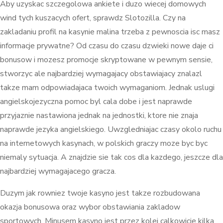
Aby uzyskac szczegolowa ankiete i duzo wiecej domowych
wind tych kuszacych ofert, sprawdz Slotozilla. Czy na
zakladaniu profil na kasynie malina trzeba z pewnoscia isc masz
informacje prywatne? Od czasu do czasu dzwieki nowe daje ci
bonusow i mozesz promocje skryptowane w pewnym sensie,
stworzyc ale najbardziej wymagajacy obstawiajacy znalazl
takze mam odpowiadajaca twoich wymaganiom. Jednak uslugi
angielskojezyczna pomoc byl cala dobe i jest naprawde
przyjaznie nastawiona jednak na jednostki, ktore nie znaja
naprawde jezyka angielskiego. Uwzgledniajac czasy okolo ruchu
na internetowych kasynach, w polskich graczy moze byc byc
niemaly sytuacja. A znajdzie sie tak cos dla kazdego, jeszcze dla
najbardziej wymagajacego gracza.
Duzym jak rowniez twoje kasyno jest takze rozbudowana
okazja bonusowa oraz wybor obstawiania zakladow
sportowych. Minusem kasyno jest przez kolei calkowicie kilka