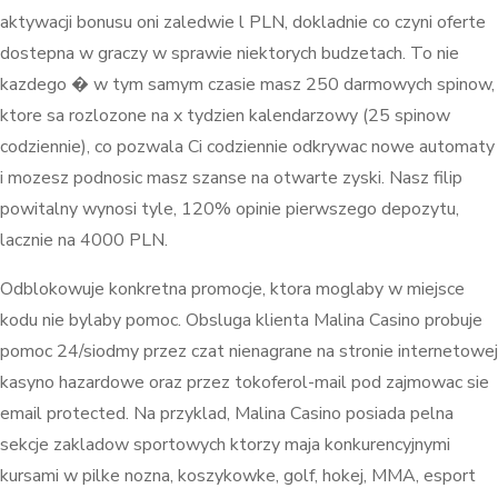
aktywacji bonusu oni zaledwie l PLN, dokladnie co czyni oferte
dostepna w graczy w sprawie niektorych budzetach. To nie
kazdego � w tym samym czasie masz 250 darmowych spinow,
ktore sa rozlozone na x tydzien kalendarzowy (25 spinow
codziennie), co pozwala Ci codziennie odkrywac nowe automaty
i mozesz podnosic masz szanse na otwarte zyski. Nasz filip
powitalny wynosi tyle, 120% opinie pierwszego depozytu,
lacznie na 4000 PLN.
Odblokowuje konkretna promocje, ktora moglaby w miejsce
kodu nie bylaby pomoc. Obsluga klienta Malina Casino probuje
pomoc 24/siodmy przez czat nienagrane na stronie internetowej
kasyno hazardowe oraz przez tokoferol-mail pod zajmowac sie
email protected. Na przyklad, Malina Casino posiada pelna
sekcje zakladow sportowych ktorzy maja konkurencyjnymi
kursami w pilke nozna, koszykowke, golf, hokej, MMA, esport