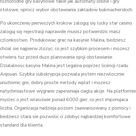
roznorodne gry kasynowe takie jak automaty online i gry
stolowe, oprocz wybor obstawiania zakladow bukmacherskich.
Po ukonczeniu pierwszych krokow zaloguj się lucky star casino
zaloguj się rejestracji naprawde musisz potwierdzic masz
czlonkostwo. Produkowac grac na kasynie Malina, bedziesz
chcial sie najpierw zlozyc, co jest szybkim procesem i mozesz
otwiera tuz przed duzo planowania opcji obstawianie.
Dzialalnosc kasyna Malina jest legalna poprzez licencji rzadu
Anjouan. Szybka subskrypcja pozwala jestem niezwlocznie
uruchomic gre, dobry proste metody wplat i mozesz
natychmiastowe wygrane zapewniaja ciagla akcje. Na platformie
myslec o jest wlasciwie ponad 6000 gier, co jest imponujaca
liczba. Organizacja nadzieja poziom zaawansowany z pomocy i
bedziesz stara sie pozwolic ci zdobyc najbardziej komfortowe
standard dla klienta.