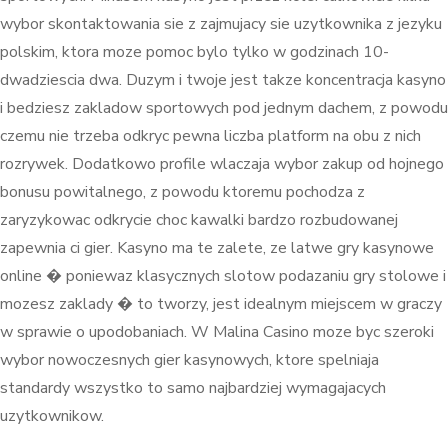
wybor skontaktowania sie z zajmujacy sie uzytkownika z jezyku
polskim, ktora moze pomoc bylo tylko w godzinach 10-
dwadziescia dwa. Duzym i twoje jest takze koncentracja kasyno
i bedziesz zakladow sportowych pod jednym dachem, z powodu
czemu nie trzeba odkryc pewna liczba platform na obu z nich
rozrywek. Dodatkowo profile wlaczaja wybor zakup od hojnego
bonusu powitalnego, z powodu ktoremu pochodza z
zaryzykowac odkrycie choc kawalki bardzo rozbudowanej
zapewnia ci gier. Kasyno ma te zalete, ze latwe gry kasynowe
online � poniewaz klasycznych slotow podazaniu gry stolowe i
mozesz zaklady � to tworzy, jest idealnym miejscem w graczy
w sprawie o upodobaniach. W Malina Casino moze byc szeroki
wybor nowoczesnych gier kasynowych, ktore spelniaja
standardy wszystko to samo najbardziej wymagajacych
uzytkownikow.