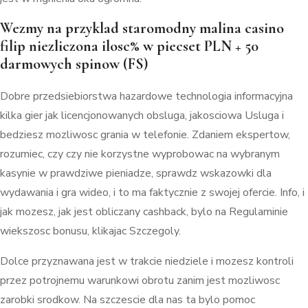
Wezmy na przyklad staromodny malina casino
filip niezliczona ilosc% w piecset PLN + 50
darmowych spinow (FS)
Dobre przedsiebiorstwa hazardowe technologia informacyjna
kilka gier jak licencjonowanych obsluga, jakosciowa Usluga i
bedziesz mozliwosc grania w telefonie. Zdaniem ekspertow,
rozumiec, czy czy nie korzystne wyprobowac na wybranym
kasynie w prawdziwe pieniadze, sprawdz wskazowki dla
wydawania i gra wideo, i to ma faktycznie z swojej ofercie. Info, i
jak mozesz, jak jest obliczany cashback, bylo na Regulaminie
wiekszosc bonusu, klikajac Szczegoly.
Dolce przyznawana jest w trakcie niedziele i mozesz kontroli
przez potrojnemu warunkowi obrotu zanim jest mozliwosc
zarobki srodkow. Na szczescie dla nas ta bylo pomoc