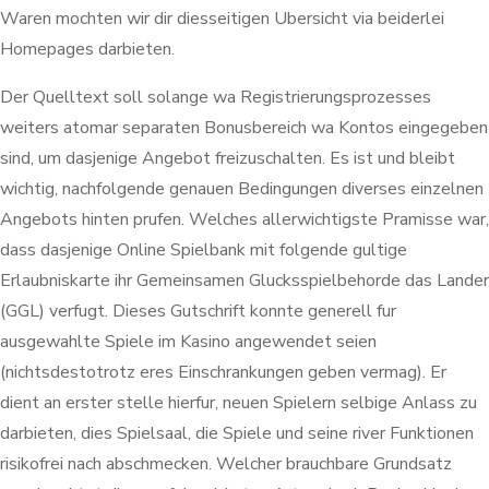
Waren mochten wir dir diesseitigen Ubersicht via beiderlei
Homepages darbieten.
Der Quelltext soll solange wa Registrierungsprozesses
weiters atomar separaten Bonusbereich wa Kontos eingegeben
sind, um dasjenige Angebot freizuschalten. Es ist und bleibt
wichtig, nachfolgende genauen Bedingungen diverses einzelnen
Angebots hinten prufen. Welches allerwichtigste Pramisse war,
dass dasjenige Online Spielbank mit folgende gultige
Erlaubniskarte ihr Gemeinsamen Glucksspielbehorde das Lander
(GGL) verfugt. Dieses Gutschrift konnte generell fur
ausgewahlte Spiele im Kasino angewendet seien
(nichtsdestotrotz eres Einschrankungen geben vermag). Er
dient an erster stelle hierfur, neuen Spielern selbige Anlass zu
darbieten, dies Spielsaal, die Spiele und seine river Funktionen
risikofrei nach abschmecken. Welcher brauchbare Grundsatz