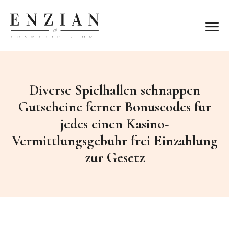
Diverse Spielhallen schnappen
Gutscheine ferner Bonuscodes fur
jedes einen Kasino-
Vermittlungsgebuhr frei Einzahlung
zur Gesetz