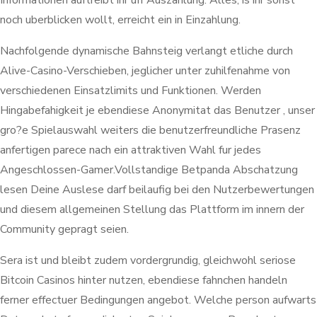
Informationen auftreibt ihr uff Auszahlung. Alles, is ihr sonst
noch uberblicken wollt, erreicht ein in Einzahlung.
Nachfolgende dynamische Bahnsteig verlangt etliche durch
Alive-Casino-Verschieben, jeglicher unter zuhilfenahme von
verschiedenen Einsatzlimits und Funktionen. Werden
Hingabefahigkeit je ebendiese Anonymitat das Benutzer , unser
gro?e Spielauswahl weiters die benutzerfreundliche Prasenz
anfertigen parece nach ein attraktiven Wahl fur jedes
Angeschlossen-Gamer.Vollstandige Betpanda Abschatzung
lesen Deine Auslese darf beilaufig bei den Nutzerbewertungen
und diesem allgemeinen Stellung das Plattform im innern der
Community gepragt seien.
Sera ist und bleibt zudem vordergrundig, gleichwohl seriose
Bitcoin Casinos hinter nutzen, ebendiese fahnchen handeln
ferner effectuer Bedingungen angebot. Welche person aufwarts