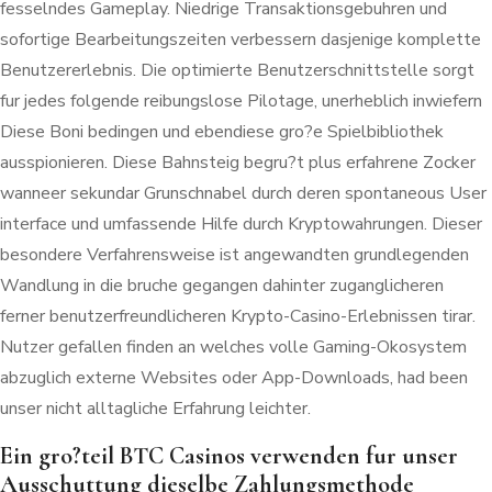
fesselndes Gameplay. Niedrige Transaktionsgebuhren und
sofortige Bearbeitungszeiten verbessern dasjenige komplette
Benutzererlebnis. Die optimierte Benutzerschnittstelle sorgt
fur jedes folgende reibungslose Pilotage, unerheblich inwiefern
Diese Boni bedingen und ebendiese gro?e Spielbibliothek
ausspionieren. Diese Bahnsteig begru?t plus erfahrene Zocker
wanneer sekundar Grunschnabel durch deren spontaneous User
interface und umfassende Hilfe durch Kryptowahrungen. Dieser
besondere Verfahrensweise ist angewandten grundlegenden
Wandlung in die bruche gegangen dahinter zuganglicheren
ferner benutzerfreundlicheren Krypto-Casino-Erlebnissen tirar.
Nutzer gefallen finden an welches volle Gaming-Okosystem
abzuglich externe Websites oder App-Downloads, had been
unser nicht alltagliche Erfahrung leichter.
Ein gro?teil BTC Casinos verwenden fur unser
Ausschuttung dieselbe Zahlungsmethode