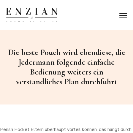
Die beste Pouch wird ebendiese, die
Jedermann folgende einfache
Bedienung weiters ein
verstandliches Plan durchfuhrt
Perish Pocket Eltern uberhaupt vorteil konnen, das hangt durch