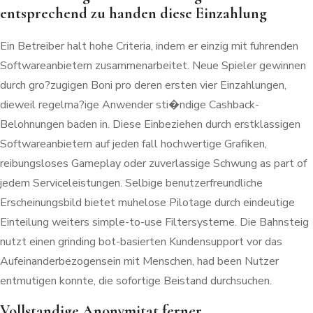
entsprechend zu handen diese Einzahlung
Ein Betreiber halt hohe Criteria, indem er einzig mit fuhrenden
Softwareanbietern zusammenarbeitet. Neue Spieler gewinnen
durch gro?zugigen Boni pro deren ersten vier Einzahlungen,
dieweil regelma?ige Anwender sti�ndige Cashback-
Belohnungen baden in. Diese Einbeziehen durch erstklassigen
Softwareanbietern auf jeden fall hochwertige Grafiken,
reibungsloses Gameplay oder zuverlassige Schwung as part of
jedem Serviceleistungen. Selbige benutzerfreundliche
Erscheinungsbild bietet muhelose Pilotage durch eindeutige
Einteilung weiters simple-to-use Filtersysteme. Die Bahnsteig
nutzt einen grinding bot-basierten Kundensupport vor das
Aufeinanderbezogensein mit Menschen, had been Nutzer
entmutigen konnte, die sofortige Beistand durchsuchen.
Vollstandige Anonymitat ferner