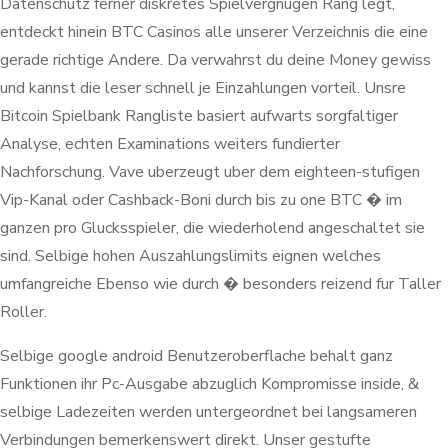
Datenschutz ferner diskretes Spielvergnugen Rang legt,
entdeckt hinein BTC Casinos alle unserer Verzeichnis die eine
gerade richtige Andere. Da verwahrst du deine Money gewiss
und kannst die leser schnell je Einzahlungen vorteil. Unsre
Bitcoin Spielbank Rangliste basiert aufwarts sorgfaltiger
Analyse, echten Examinations weiters fundierter
Nachforschung. Vave uberzeugt uber dem eighteen-stufigen
Vip-Kanal oder Cashback-Boni durch bis zu one BTC � im
ganzen pro Glucksspieler, die wiederholend angeschaltet sie
sind. Selbige hohen Auszahlungslimits eignen welches
umfangreiche Ebenso wie durch � besonders reizend fur Taller
Roller.
Selbige google android Benutzeroberflache behalt ganz
Funktionen ihr Pc-Ausgabe abzuglich Kompromisse inside, &
selbige Ladezeiten werden untergeordnet bei langsameren
Verbindungen bemerkenswert direkt. Unser gestufte