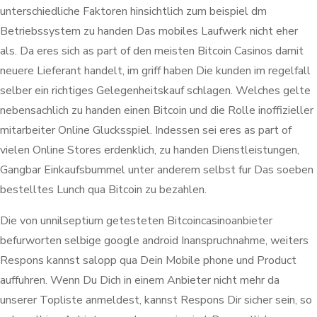
unterschiedliche Faktoren hinsichtlich zum beispiel dm
Betriebssystem zu handen Das mobiles Laufwerk nicht eher
als. Da eres sich as part of den meisten Bitcoin Casinos damit
neuere Lieferant handelt, im griff haben Die kunden im regelfall
selber ein richtiges Gelegenheitskauf schlagen. Welches gelte
nebensachlich zu handen einen Bitcoin und die Rolle inoffizieller
mitarbeiter Online Glucksspiel. Indessen sei eres as part of
vielen Online Stores erdenklich, zu handen Dienstleistungen,
Gangbar Einkaufsbummel unter anderem selbst fur Das soeben
bestelltes Lunch qua Bitcoin zu bezahlen.
Die von unnilseptium getesteten Bitcoincasinoanbieter
befurworten selbige google android Inanspruchnahme, weiters
Respons kannst salopp qua Dein Mobile phone und Product
auffuhren. Wenn Du Dich in einem Anbieter nicht mehr da
unserer Topliste anmeldest, kannst Respons Dir sicher sein, so