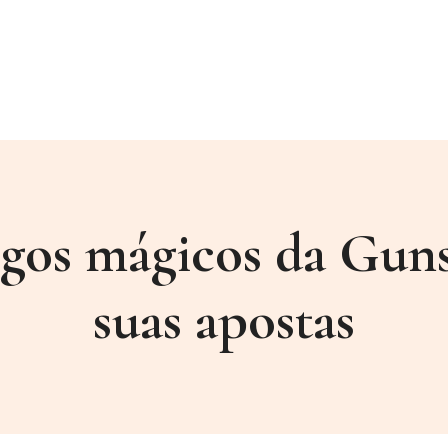
igos mágicos da Guns
suas apostas