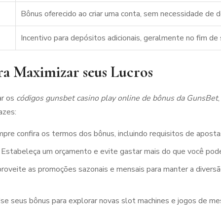
Bônus oferecido ao criar uma conta, sem necessidade de d
Incentivo para depósitos adicionais, geralmente no fim de
ara Maximizar seus Lucros
ar os
códigos gunsbet casino play online de bônus da GunsBet
azes:
re confira os termos dos bônus, incluindo requisitos de apostas
Estabeleça um orçamento e evite gastar mais do que você pode
roveite as promoções sazonais e mensais para manter a divers
e seus bônus para explorar novas slot machines e jogos de me