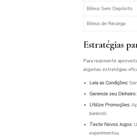
Bônus Sem Depósito
Bônus de Recarga
Estratégias p
Para realmente aproveit
algumas estratégias efic
Leia as Condições:
Semp
Gerencie seu Dinheiro:
Utilize Promoções:
Ap
bankroll.
Teste Novos Jogos:
Us
experimentou.