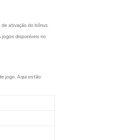
de ativação do bônus.
 jogos disponíveis no
de jogo. Aqui estão