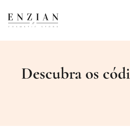
Descubra os cód