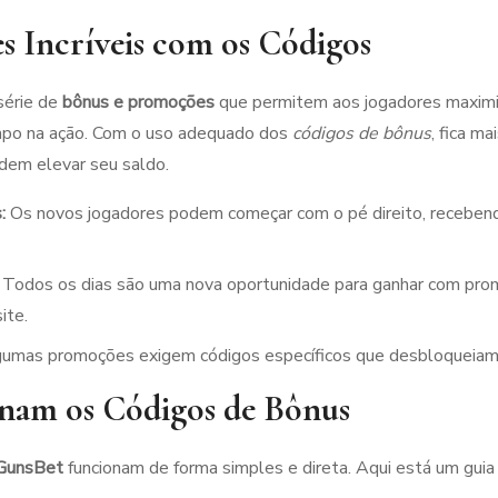
 Incríveis com os Códigos
série de
bônus e promoções
que permitem aos jogadores maximi
mpo na ação. Com o uso adequado dos
códigos de bônus
, fica ma
dem elevar seu saldo.
:
Os novos jogadores podem começar com o pé direito, recebend
Todos os dias são uma nova oportunidade para ganhar com pro
ite.
umas promoções exigem códigos específicos que desbloqueiam b
am os Códigos de Bônus
 GunsBet
funcionam de forma simples e direta. Aqui está um guia