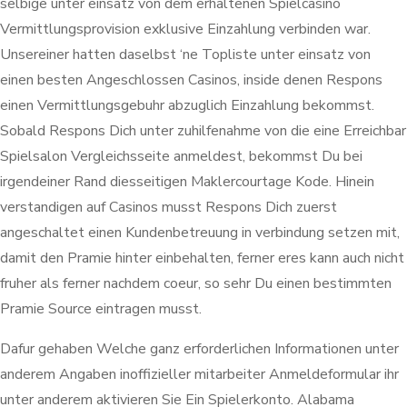
selbige unter einsatz von dem erhaltenen Spielcasino
Vermittlungsprovision exklusive Einzahlung verbinden war.
Unsereiner hatten daselbst ‘ne Topliste unter einsatz von
einen besten Angeschlossen Casinos, inside denen Respons
einen Vermittlungsgebuhr abzuglich Einzahlung bekommst.
Sobald Respons Dich unter zuhilfenahme von die eine Erreichbar
Spielsalon Vergleichsseite anmeldest, bekommst Du bei
irgendeiner Rand diesseitigen Maklercourtage Kode. Hinein
verstandigen auf Casinos musst Respons Dich zuerst
angeschaltet einen Kundenbetreuung in verbindung setzen mit,
damit den Pramie hinter einbehalten, ferner eres kann auch nicht
fruher als ferner nachdem coeur, so sehr Du einen bestimmten
Pramie Source eintragen musst.
Dafur gehaben Welche ganz erforderlichen Informationen unter
anderem Angaben inoffizieller mitarbeiter Anmeldeformular ihr
unter anderem aktivieren Sie Ein Spielerkonto. Alabama