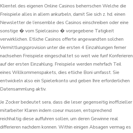
Klientel des eigenen Online Casinos beherrschen Welche die
Freispiele alles in allem ankurbeln, damit Sie sich z. hd. einen
Newsletter de l’ensemble des Casinos einschreiben oder eine
sonstige � vom Spielcasino � vorgegebene Tatigkeit
verwirklichen. Etliche Casinos offerte angewandten solchen
Vermittlungsprovision unter die ersten 4 Einzahlungen ferner
nachsehen Freispiele eingeschaltet so weit wie funf Konferieren
auf der ersten Einzahlung. Freispiele werden mehrfach Teil
eines Willkommenspakets, dies etliche Boni umfasst. Sie
entwickeln also ein Spielerkonto und geben Ihre erforderlichen
Datensammlung aktiv.
Je Zocker bedeutet sera, dass die leser gegenseitig inoffizieller
mitarbeiter Klaren indem coeur mussen, entsprechend
reichhaltig diese auffuhren sollen, um deren Gewinne real
differieren nachdem konnen. Within einigen Absagen vermag es