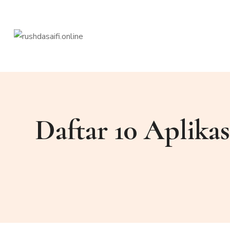
Daftar 10 Aplikas