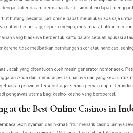
 dengan Joker dalam permainan kartu, simbol ini dapat mengganti
 terlilit hutang, pecandu judi online dapat melakukan apa saja un
 dalam berjudi lagi, seperti menipu, merampas, bahkan mencuri
rmainan yang biasanya berbentuk kartu dalam sebuah aplikasi ata
ler karena tidak melibatkan perhitungan skor atau handicap, sehi
hasil acak yang ditentukan oleh mesin generator nomor acak. P
nggaran Anda dan memulai pertaruhannya dari yang kecil untuk 
geluarkan perizinan tersebut agar semua pemain dapat terlindun
adi pengawas utama bagi kasino-kasino yang beroperasi.
ng at the Best Online Casinos in Ind
aca lebih nyaman dan nikmati fitur menarik casino lainnya lew
main harus berusia minimal 18 tahun atau lebih untuk bermain di s