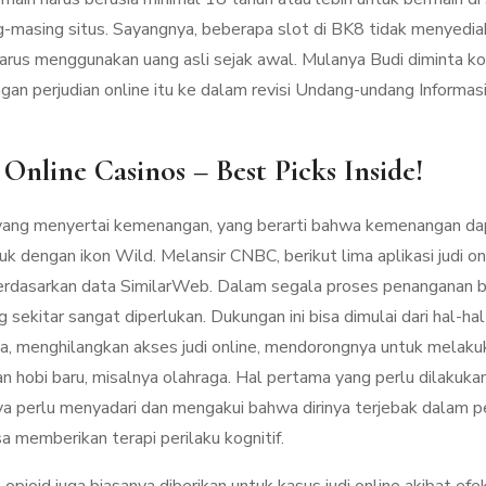
-masing situs. Sayangnya, beberapa slot di BK8 tidak menyedi
harus menggunakan uang asli sejak awal. Mulanya Budi diminta 
an perjudian online itu ke dalam revisi Undang-undang Informas
Online Casinos – Best Picks Inside!
r yang menyertai kemenangan, yang berarti bahwa kemenangan da
ntuk dengan ikon Wild. Melansir CNBC, berikut lima aplikasi judi o
berdasarkan data SimilarWeb. Dalam segala proses penanganan ba
 sekitar sangat diperlukan. Dukungan ini bisa dimulai dari hal-hal
 menghilangkan akses judi online, mendorongnya untuk melakuka
obi baru, misalnya olahraga. Hal pertama yang perlu dilakuka
ya perlu menyadari dan mengakui bahwa dirinya terjebak dalam per
a memberikan terapi perilaku kognitif.