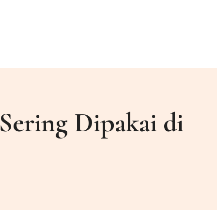
 Sering Dipakai di