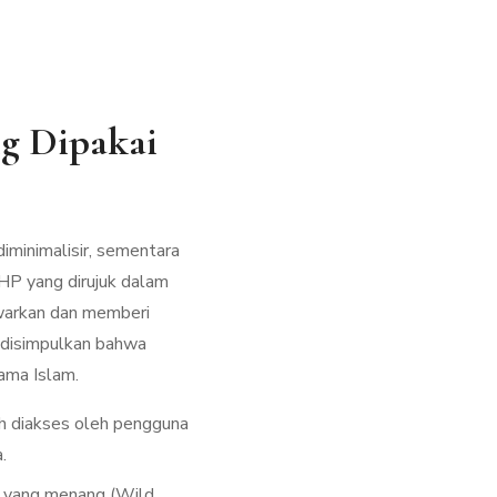
ng Dipakai
iminimalisir, sementara
HP yang dirujuk dalam
warkan dan memberi
t disimpulkan bahwa
ama Islam.
h diakses oleh pengguna
.
 yang menang (Wild