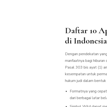
Daftar 10 A
di Indonesia
Dengan pendekatan yang k
manfaatnya bagi hiburan
Pasal 303 bis ayat (1) 
kesempatan untuk permain
hukum judi dalam bentuk
Formatnya yang cepat
dari berbagai latar b
Simbol Wild dapat me