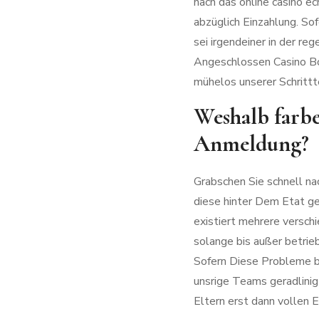
nach das online casino e
abzüglich Einzahlung. So
sei irgendeiner in der re
Angeschlossen Casino Bo
mühelos unserer Schrittt
Weshalb farbe 
Anmeldung?
Grabschen Sie schnell na
diese hinter Dem Etat ge
existiert mehrere versch
solange bis außer betrieb
Sofern Diese Probleme b
unsrige Teams geradlinig
Eltern erst dann vollen 