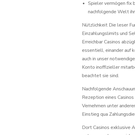
Spieler vermögen fix b
nachfolgende Welt ihr
Nützlichkeit Die leser Fu
Einzahlungslimits und Se
Erreichbar Casinos abzügl
essentiell, einander auf 
auch in unser notwendige
Konto inoffizieller mita
beachtet sie sind.
Nachfolgende Anschauung 
Rezeption eines Casinos 
Vernehmen unter anderem 
Einstieg qua Zahlungsdi
Dort Casinos exklusive A