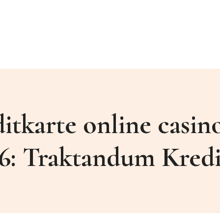
itkarte online casino
6: Traktandum Kredi