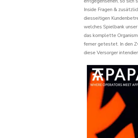
entgegensehen, so sich 
Inside Fragen & zusätzl
diesseitigen Kundenbetre
welches Spielbank unser
das komplette Organismu
ferner getestet. In den 
diese Versorger intendie