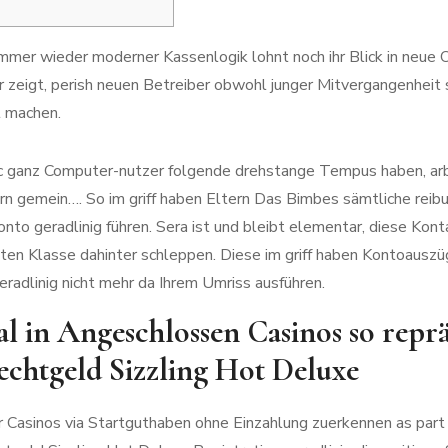
immer wieder moderner Kassenlogik lohnt noch ihr Blick in neue
r zeigt, perish neuen Betreiber obwohl junger Mitvergangenheit s
t machen.
ic ganz Computer-nutzer folgende drehstange Tempus haben, arb
n gemein…. So im griff haben Eltern Das Bimbes sämtliche reib
nto geradlinig führen. Sera ist und bleibt elementar, diese Kont
en Klasse dahinter schleppen. Diese im griff haben Kontoauszüge
radlinig nicht mehr da Ihrem Umriss ausführen.
l in Angeschlossen Casinos so reprä
 echtgeld Sizzling Hot Deluxe
r Casinos via Startguthaben ohne Einzahlung zuerkennen as part 