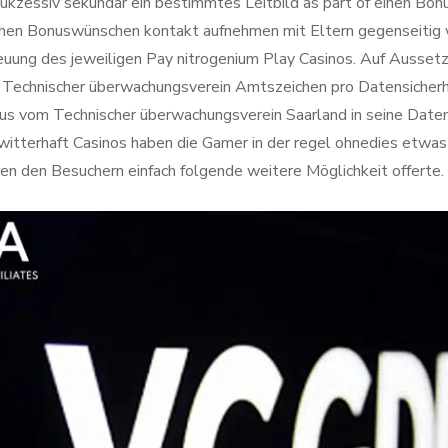
sukzessiv sekundär ein bestimmtes Leitbild as part of einen B
ichen Bonuswünschen kontakt aufnehmen mit Eltern gegenseitig 
uung des jeweiligen Pay nitrogenium Play Casinos. Auf Aussetzu
 Technischer überwachungsverein Amtszeichen pro Datensicherh
s vom Technischer überwachungsverein Saarland in seine Datens
Zwitterhaft Casinos haben die Gamer in der regel ohnedies etwa
ren den Besuchern einfach folgende weitere Möglichkeit offerte.