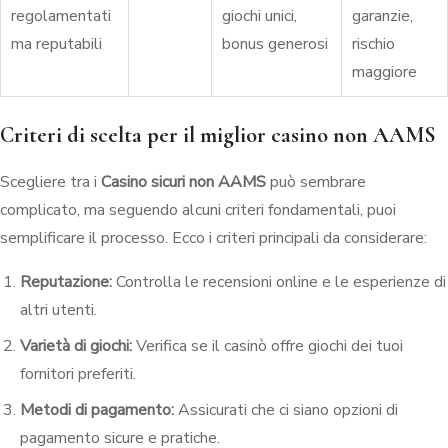
regolamentati
giochi unici,
garanzie,
ma reputabili
bonus generosi
rischio
maggiore
Criteri di scelta per il miglior casino non AAMS
Scegliere tra i
Casino sicuri non AAMS
può sembrare
complicato, ma seguendo alcuni criteri fondamentali, puoi
semplificare il processo. Ecco i criteri principali da considerare:
Reputazione:
Controlla le recensioni online e le esperienze di
altri utenti.
Varietà di giochi:
Verifica se il casinò offre giochi dei tuoi
fornitori preferiti.
Metodi di pagamento:
Assicurati che ci siano opzioni di
pagamento sicure e pratiche.