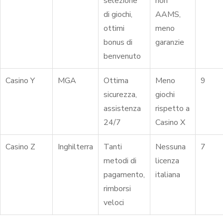
selezione
non
di giochi,
AAMS,
ottimi
meno
bonus di
garanzie
benvenuto
Casino Y
MGA
Ottima
Meno
9
sicurezza,
giochi
assistenza
rispetto a
24/7
Casino X
Casino Z
Inghilterra
Tanti
Nessuna
7
metodi di
licenza
pagamento,
italiana
rimborsi
veloci