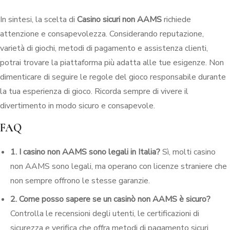
In sintesi, la scelta di
Casino sicuri non AAMS
richiede
attenzione e consapevolezza. Considerando reputazione,
varietà di giochi, metodi di pagamento e assistenza clienti,
potrai trovare la piattaforma più adatta alle tue esigenze. Non
dimenticare di seguire le regole del gioco responsabile durante
la tua esperienza di gioco. Ricorda sempre di vivere il
divertimento in modo sicuro e consapevole.
FAQ
1. I casino non AAMS sono legali in Italia?
Sì, molti casino
non AAMS sono legali, ma operano con licenze straniere che
non sempre offrono le stesse garanzie.
2. Come posso sapere se un casinò non AAMS è sicuro?
Controlla le recensioni degli utenti, le certificazioni di
sicurezza e verifica che offra metodi di pagamento sicuri.