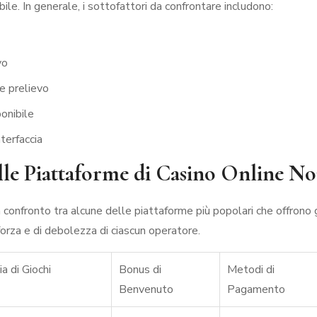
bile. In generale, i sottofattori da confrontare includono:
vo
e prelievo
ponibile
terfaccia
lle Piattaforme di Casino Online
 confronto tra alcune delle piattaforme più popolari che offrono g
i forza e di debolezza di ciascun operatore.
a di Giochi
Bonus di
Metodi di
Benvenuto
Pagamento