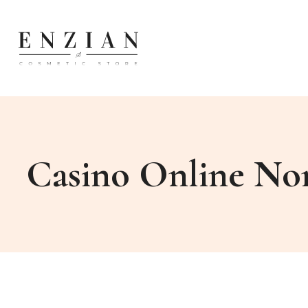
Casino Online No