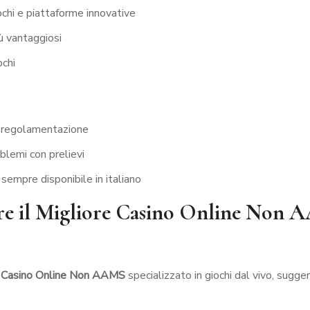
ochi e piattaforme innovative
ù vantaggiosi
ochi
i regolamentazione
blemi con prelievi
 sempre disponibile in italiano
re il Migliore Casino Online Non 
r
Casino Online Non AAMS
specializzato in giochi dal vivo, sugger