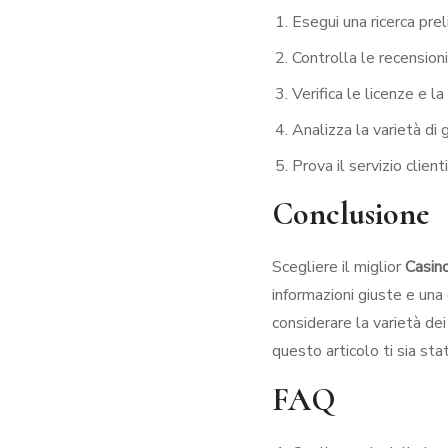
Esegui una ricerca prel
Controlla le recensioni 
Verifica le licenze e l
Analizza la varietà di 
Prova il servizio client
Conclusione
Scegliere il miglior
Casin
informazioni giuste e una
considerare la varietà de
questo articolo ti sia sta
FAQ