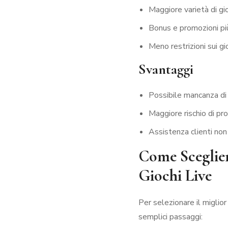
Maggiore varietà di gi
Bonus e promozioni pi
Meno restrizioni sui gi
Svantaggi
Possibile mancanza d
Maggiore rischio di pro
Assistenza clienti non
Come Sceglie
Giochi Live
Per selezionare il miglio
semplici passaggi: