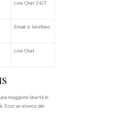
Live Chat 24/7
Email e telefono
Live Chat
MS
una maggiore libertà in
tà. Ecco un elenco dei