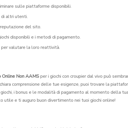
iminare sulle piattaforme disponibili.
di altri utenti.
a reputazione del sito.
giochi disponibili e i metodi di pagamento.
i per valutare la loro reattività.
o Online Non AAMS
per i giochi con croupier dal vivo può sembra
 chiara comprensione delle tue esigenze, puoi trovare la piattafo
i giochi, i bonus e le modalità di pagamento al momento della tu
to utile e ti auguro buon divertimento nei tuoi giochi online!