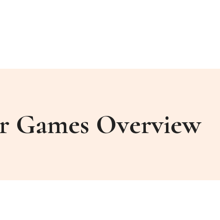
er Games Overview