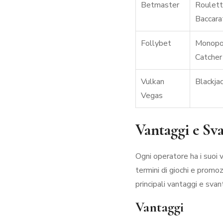
Betmaster
Roulette
Baccara
Follybet
Monopol
Catcher
Vulkan
Blackja
Vegas
Vantaggi e S
Ogni operatore ha i suoi 
termini di giochi e promo
principali vantaggi e svan
Vantaggi