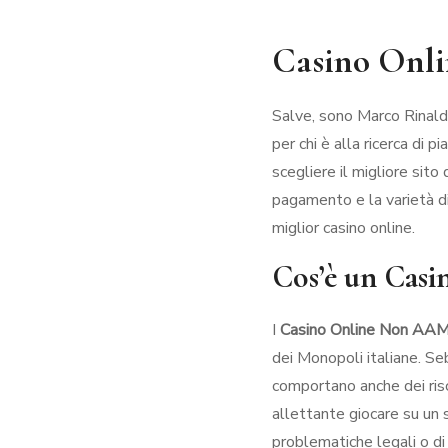
Casino Onl
Salve, sono Marco Rinald
per chi è alla ricerca di 
scegliere il migliore sito d
pagamento e la varietà di 
miglior casino online.
Cos’è un Cas
I
Casino Online Non AA
dei Monopoli italiane. Se
comportano anche dei risc
allettante giocare su un 
problematiche legali o di 