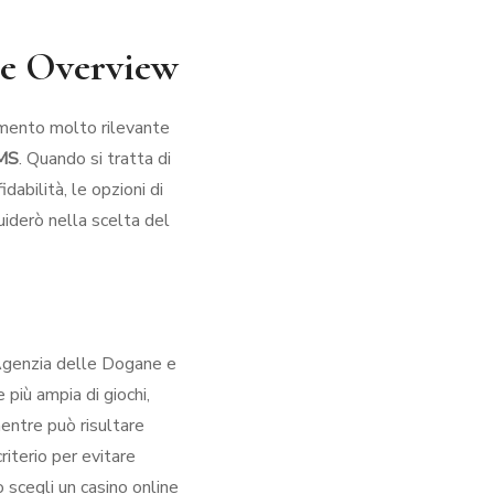
e Overview
omento molto rilevante
AMS
. Quando si tratta di
idabilità, le opzioni di
uiderò nella scelta del
’Agenzia delle Dogane e
 più ampia di giochi,
mentre può risultare
iterio per evitare
o scegli un casino online