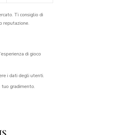
rcato. Ti consiglio di
ro reputazione.
n’esperienza di gioco
re i dati degli utenti.
i tuo gradimento.
MS