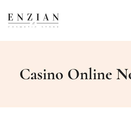
Casino Online N