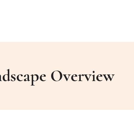
ndscape Overview