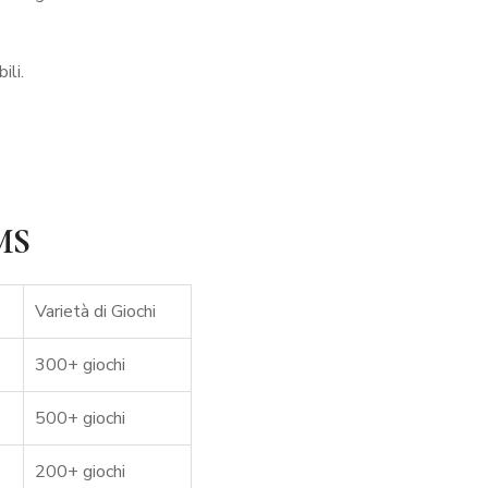
ili.
AMS
Varietà di Giochi
300+ giochi
500+ giochi
200+ giochi