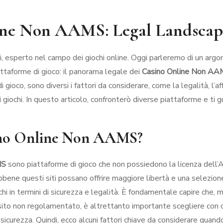
ine Non AAMS: Legal Landscap
i, esperto nel campo dei giochi online. Oggi parleremo di un arg
piattaforme di gioco: il panorama legale dei
Casino Online Non A
i gioco, sono diversi i fattori da considerare, come la legalità, l’aff
giochi. In questo articolo, confronterò diverse piattaforme e ti g
ino Online Non AAMS?
MS
sono piattaforme di gioco che non possiedono la licenza dell
bbene questi siti possano offrire maggiore libertà e una selezione
hi in termini di sicurezza e legalità. È fondamentale capire che, 
sito non regolamentato, è altrettanto importante scegliere con cr
sicurezza. Quindi, ecco alcuni fattori chiave da considerare quand