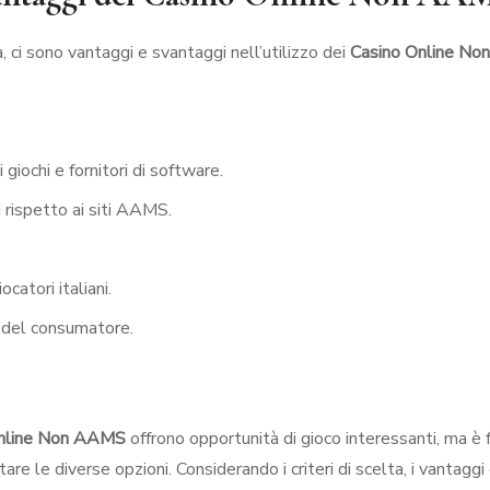
, ci sono vantaggi e svantaggi nell’utilizzo dei
Casino Online N
 giochi e fornitori di software.
 rispetto ai siti AAMS.
iocatori italiani.
 del consumatore.
Online Non AAMS
offrono opportunità di gioco interessanti, ma è
re le diverse opzioni. Considerando i criteri di scelta, i vantaggi e