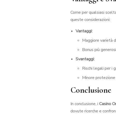
Come per qualsiasi scelta
queste considerazioni:
Vantaggi:
Maggiore varietà di
Bonus più generosi
Svantaggi:
Rischi legali per i g
Minore protezione
Conclusione
In conclusione, i
Casino 
dovute ricerche e confronta