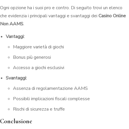
Ogni opzione ha i suoi pro e contro. Di seguito trovi un elenco
che evidenzia i principali vantaggi e svantaggi dei
Casino Online
Non AAMS
.
Vantaggi:
Maggiore varietà di giochi
Bonus più generosi
Accesso a giochi esclusivi
Svantaggi:
Assenza di regolamentazione AAMS
Possibili implicazioni fiscali complesse
Rischi di sicurezza e truffe
Conclusione