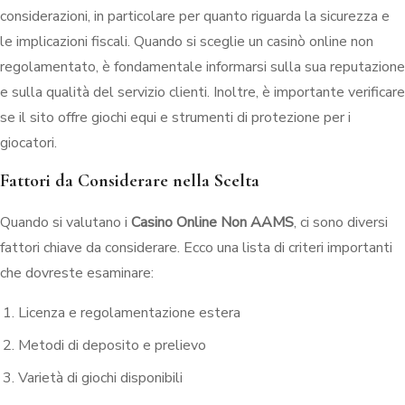
considerazioni, in particolare per quanto riguarda la sicurezza e
le implicazioni fiscali. Quando si sceglie un casinò online non
regolamentato, è fondamentale informarsi sulla sua reputazione
e sulla qualità del servizio clienti. Inoltre, è importante verificare
se il sito offre giochi equi e strumenti di protezione per i
giocatori.
Fattori da Considerare nella Scelta
Quando si valutano i
Casino Online Non AAMS
, ci sono diversi
fattori chiave da considerare. Ecco una lista di criteri importanti
che dovreste esaminare:
Licenza e regolamentazione estera
Metodi di deposito e prelievo
Varietà di giochi disponibili