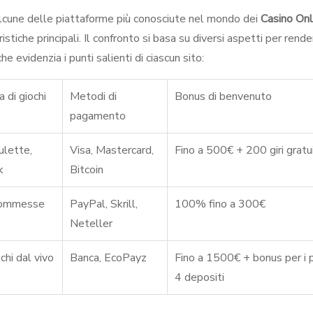
lcune delle piattaforme più conosciute nel mondo dei
Casino On
stiche principali. Il confronto si basa su diversi aspetti per rende
e evidenzia i punti salienti di ciascun sito:
 di giochi
Metodi di
Bonus di benvenuto
pagamento
ulette,
Visa, Mastercard,
Fino a 500€ + 200 giri gratui
k
Bitcoin
commesse
PayPal, Skrill,
100% fino a 300€
Neteller
chi dal vivo
Banca, EcoPayz
Fino a 1500€ + bonus per i p
4 depositi