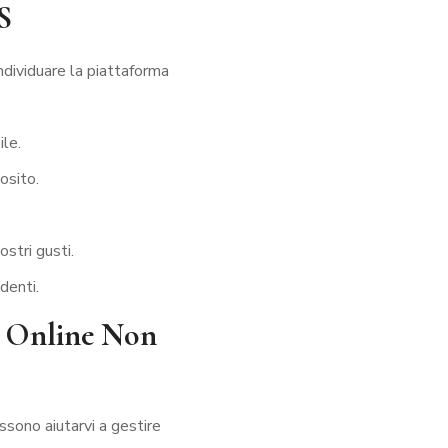
S
individuare la piattaforma
ile.
osito.
ostri gusti.
denti.
no Online Non
ssono aiutarvi a gestire