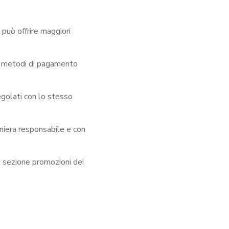
può offrire maggiori
e i metodi di pagamento
egolati con lo stesso
niera responsabile e con
a sezione promozioni dei