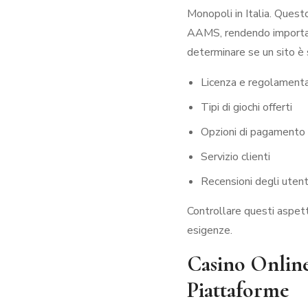
Monopoli in Italia. Quest
AAMS, rendendo importante
determinare se un sito è 
Licenza e regolament
Tipi di giochi offerti
Opzioni di pagamento
Servizio clienti
Recensioni degli utent
Controllare questi aspetti
esigenze.
Casino Onlin
Piattaforme