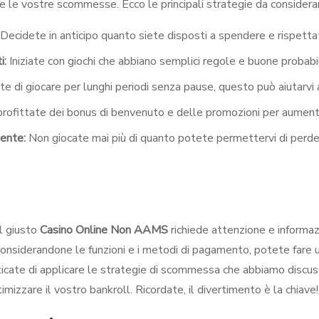
 e le vostre scommesse. Ecco le principali strategie da considera
Decidete in anticipo quanto siete disposti a spendere e rispettat
i:
Iniziate con giochi che abbiano semplici regole e buone probabili
te di giocare per lunghi periodi senza pause, questo può aiutarvi 
ofittate dei bonus di benvenuto e delle promozioni per aumentar
ente:
Non giocate mai più di quanto potete permettervi di perde
il giusto
Casino Online Non AAMS
richiede attenzione e informaz
onsiderandone le funzioni e i metodi di pagamento, potete fare u
cate di applicare le strategie di scommessa che abbiamo discu
timizzare il vostro bankroll. Ricordate, il divertimento è la chiave