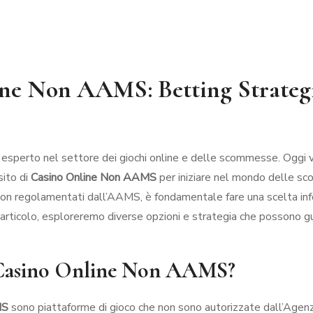
ne Non AAMS: Betting Strategi
esperto nel settore dei giochi online e delle scommesse. Oggi vo
sito di
Casino Online Non AAMS
per iniziare nel mondo delle 
ò non regolamentati dall’AAMS, è fondamentale fare una scelta inf
to articolo, esploreremo diverse opzioni e strategia che possono g
 Casino Online Non AAMS?
MS
sono piattaforme di gioco che non sono autorizzate dall’Agen