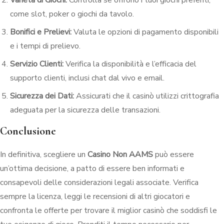
Varietà di Giochi:
Controlla se offrono i tuoi giochi preferiti,
come slot, poker o giochi da tavolo.
Bonifici e Prelievi:
Valuta le opzioni di pagamento disponibili
e i tempi di prelievo.
Servizio Clienti:
Verifica la disponibilità e l’efficacia del
supporto clienti, inclusi chat dal vivo e email.
Sicurezza dei Dati:
Assicurati che il casinò utilizzi crittografia
adeguata per la sicurezza delle transazioni.
Conclusione
In definitiva, scegliere un
Casino Non AAMS
può essere
un’ottima decisione, a patto di essere ben informati e
consapevoli delle considerazioni legali associate. Verifica
sempre la licenza, leggi le recensioni di altri giocatori e
confronta le offerte per trovare il miglior casinò che soddisfi le