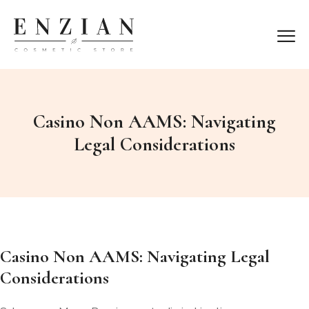
Casino Non AAMS: Navigating
Legal Considerations
Casino Non AAMS: Navigating Legal
Considerations