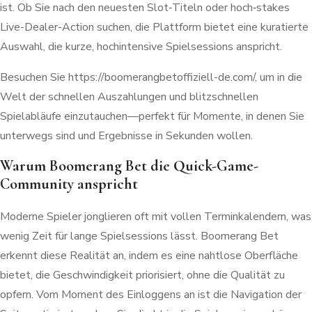
ist. Ob Sie nach den neuesten Slot-Titeln oder hoch‑stakes
Live-Dealer-Action suchen, die Plattform bietet eine kuratierte
Auswahl, die kurze, hochintensive Spielsessions anspricht.
Besuchen Sie https://boomerangbetoffiziell-de.com/, um in die
Welt der schnellen Auszahlungen und blitzschnellen
Spielabläufe einzutauchen—perfekt für Momente, in denen Sie
unterwegs sind und Ergebnisse in Sekunden wollen.
Warum Boomerang Bet die Quick-Game-
Community anspricht
Moderne Spieler jonglieren oft mit vollen Terminkalendern, was
wenig Zeit für lange Spielsessions lässt. Boomerang Bet
erkennt diese Realität an, indem es eine nahtlose Oberfläche
bietet, die Geschwindigkeit priorisiert, ohne die Qualität zu
opfern. Vom Moment des Einloggens an ist die Navigation der