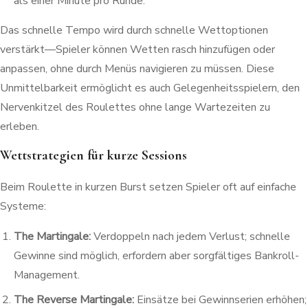
als einer Minute pro Runde.
Das schnelle Tempo wird durch schnelle Wettoptionen
verstärkt—Spieler können Wetten rasch hinzufügen oder
anpassen, ohne durch Menüs navigieren zu müssen. Diese
Unmittelbarkeit ermöglicht es auch Gelegenheitsspielern, den
Nervenkitzel des Roulettes ohne lange Wartezeiten zu
erleben.
Wettstrategien für kurze Sessions
Beim Roulette in kurzen Burst setzen Spieler oft auf einfache
Systeme:
The Martingale:
Verdoppeln nach jedem Verlust; schnelle
Gewinne sind möglich, erfordern aber sorgfältiges Bankroll-
Management.
The Reverse Martingale:
Einsätze bei Gewinnserien erhöhen;