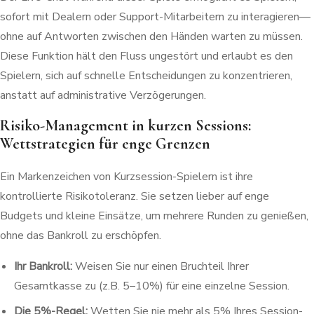
sofort mit Dealern oder Support-Mitarbeitern zu interagieren—
ohne auf Antworten zwischen den Händen warten zu müssen.
Diese Funktion hält den Fluss ungestört und erlaubt es den
Spielern, sich auf schnelle Entscheidungen zu konzentrieren,
anstatt auf administrative Verzögerungen.
Risiko-Management in kurzen Sessions:
Wettstrategien für enge Grenzen
Ein Markenzeichen von Kurzsession-Spielern ist ihre
kontrollierte Risikotoleranz. Sie setzen lieber auf enge
Budgets und kleine Einsätze, um mehrere Runden zu genießen,
ohne das Bankroll zu erschöpfen.
Ihr Bankroll:
Weisen Sie nur einen Bruchteil Ihrer
Gesamtkasse zu (z.B. 5–10%) für eine einzelne Session.
Die 5%-Regel:
Wetten Sie nie mehr als 5% Ihres Session-