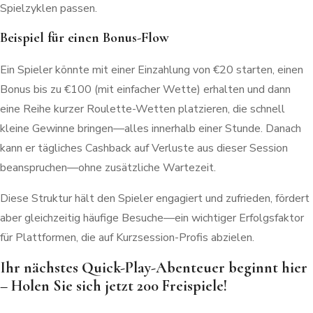
Spielzyklen passen.
Beispiel für einen Bonus-Flow
Ein Spieler könnte mit einer Einzahlung von €20 starten, einen
Bonus bis zu €100 (mit einfacher Wette) erhalten und dann
eine Reihe kurzer Roulette-Wetten platzieren, die schnell
kleine Gewinne bringen—alles innerhalb einer Stunde. Danach
kann er tägliches Cashback auf Verluste aus dieser Session
beanspruchen—ohne zusätzliche Wartezeit.
Diese Struktur hält den Spieler engagiert und zufrieden, fördert
aber gleichzeitig häufige Besuche—ein wichtiger Erfolgsfaktor
für Plattformen, die auf Kurzsession-Profis abzielen.
Ihr nächstes Quick-Play-Abenteuer beginnt hier
– Holen Sie sich jetzt 200 Freispiele!