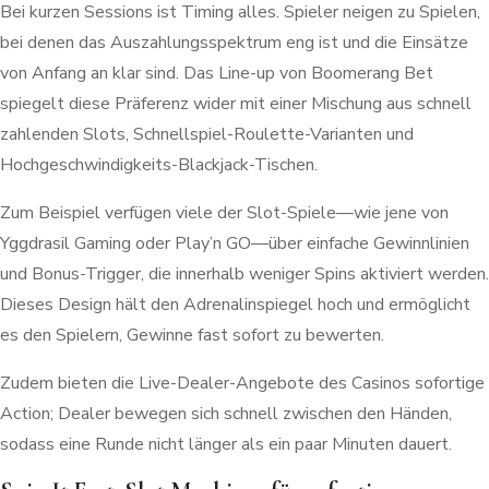
Bei kurzen Sessions ist Timing alles. Spieler neigen zu Spielen,
bei denen das Auszahlungsspektrum eng ist und die Einsätze
von Anfang an klar sind. Das Line-up von Boomerang Bet
spiegelt diese Präferenz wider mit einer Mischung aus schnell
zahlenden Slots, Schnellspiel-Roulette-Varianten und
Hochgeschwindigkeits-Blackjack-Tischen.
Zum Beispiel verfügen viele der Slot-Spiele—wie jene von
Yggdrasil Gaming oder Play’n GO—über einfache Gewinnlinien
und Bonus-Trigger, die innerhalb weniger Spins aktiviert werden.
Dieses Design hält den Adrenalinspiegel hoch und ermöglicht
es den Spielern, Gewinne fast sofort zu bewerten.
Zudem bieten die Live-Dealer-Angebote des Casinos sofortige
Action; Dealer bewegen sich schnell zwischen den Händen,
sodass eine Runde nicht länger als ein paar Minuten dauert.