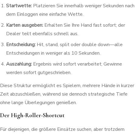
Startwette:
Platzieren Sie innerhalb weniger Sekunden nach
dem Einloggen eine einfache Wette.
Karten ausgeben:
Erhalten Sie Ihre Hand fast sofort; der
Dealer teilt ebenfalls schnell aus.
Entscheidung:
Hit, stand, split oder double down—alle
Entscheidungen in weniger als 10 Sekunden.
Auszahlung:
Ergebnis wird sofort verarbeitet; Gewinne
werden sofort gutgeschrieben.
Diese Struktur ermöglicht es Spielern, mehrere Hände in kurzer
Zeit abzuschließen, während sie dennoch strategische Tiefe
ohne lange Überlegungen genießen.
Der High-Roller-Shortcut
Für diejenigen, die größere Einsätze suchen, aber trotzdem