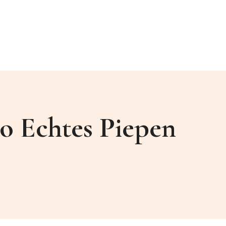
o Echtes Piepen