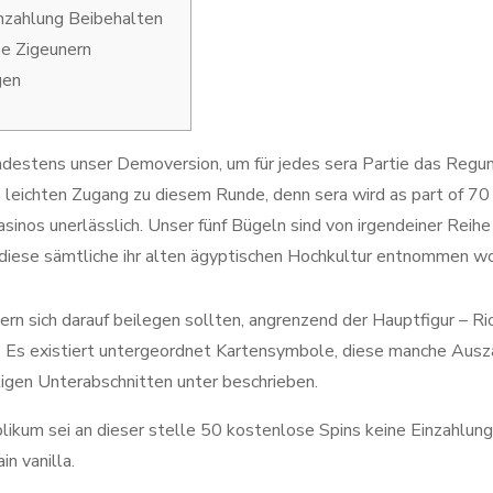
inzahlung Beibehalten
e Zigeunern
gen
destens unser Demoversion, um für jedes sera Partie das Regun
n leichten Zugang zu diesem Runde, denn sera wird as part of 
asinos unerlässlich. Unser fünf Bügeln sind von irgendeiner Reih
 diese sämtliche ihr alten ägyptischen Hochkultur entnommen w
ltern sich darauf beilegen sollten, angrenzend der Hauptfigur – R
. Es existiert untergeordnet Kartensymbole, diese manche Ausz
itigen Unterabschnitten unter beschrieben.
likum sei an dieser stelle 50 kostenlose Spins keine Einzahlun
in vanilla.