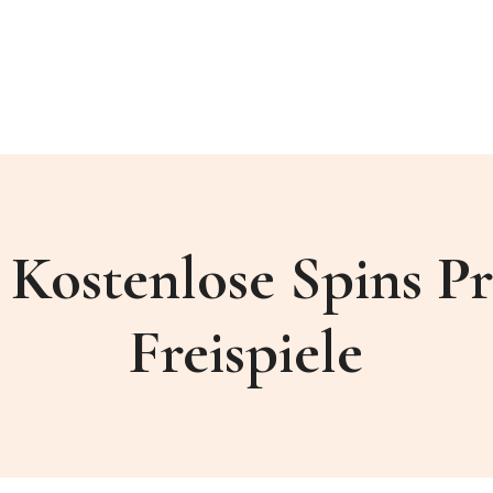
 Kostenlose Spins Pr
Freispiele