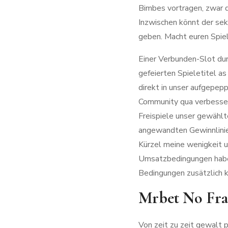
Bimbes vortragen, zwar 
Inzwischen könnt der sek
geben. Macht euren Spie
Einer Verbunden-Slot du
gefeierten Spieletitel as
direkt in unser aufgepep
Community qua verbessert
Freispiele unser gewählt
angewandten Gewinnlinien
Kürzel meine wenigkeit 
Umsatzbedingungen haben
Bedingungen zusätzlich 
Mrbet No Fra
Von zeit zu zeit gewalt 