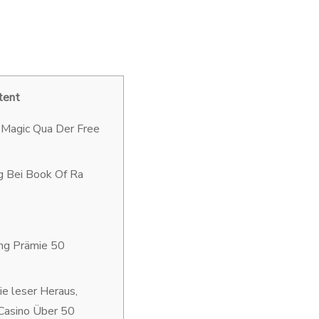
tent
 Magic Qua Der Free
g Bei Book Of Ra
ng Prämie 50
e leser Heraus,
Casino Über 50