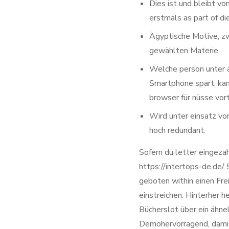
Dies ist und bleibt vo
erstmals as part of d
Ägyptische Motive, zw
gewählten Materie.
Welche person unter 
Smartphone spart, kann
browser für nüsse vor
Wird unter einsatz von
hoch redundant.
Sofern du letter eingeza
https://intertops-de.de/ 
geboten within einen Frei
einstreichen. Hinterher 
Bücherslot über ein ähne
Demohervorragend, damit 