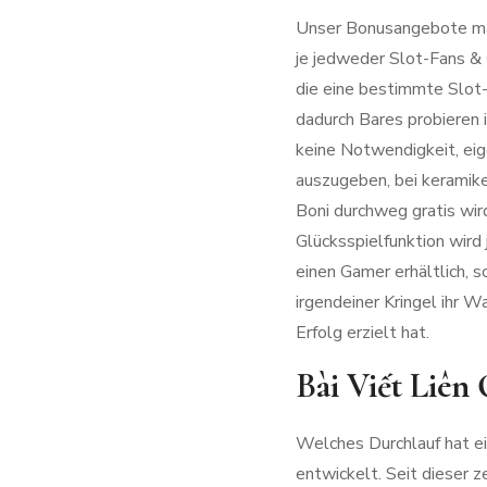
Unser Bonusangebote man
je jedweder Slot-Fans &
die eine bestimmte Slot
dadurch Bares probieren i
keine Notwendigkeit, ei
auszugeben, bei keramike
Boni durchweg gratis wir
Glücksspielfunktion wird 
einen Gamer erhältlich, s
irgendeiner Kringel ihr
Erfolg erzielt hat.
Bài Viết Liên
Welches Durchlauf hat ei
entwickelt. Seit dieser 