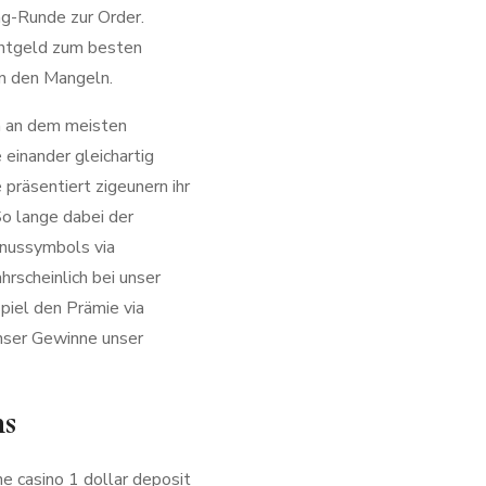
g-Runde zur Order.
Echtgeld zum besten
n den Mangeln.
h an dem meisten
 einander gleichartig
präsentiert zigeunern ihr
o lange dabei der
onussymbols via
rscheinlich bei unser
piel den Prämie via
nser Gewinne unser
ns