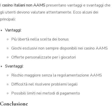
I
casino italiani non AAMS
presentano vantaggi e svantaggi che
gli utenti devono valutare attentamente. Ecco alcuni dei
principali:
Vantaggi:
Più libertà nella scelta dei bonus
Giochi esclusivi non sempre disponibili nei casino AAMS
Offerte personalizzate per i giocatori
Svantaggi:
Rischio maggiore senza la regolamentazione AAMS
Difficoltà nel risolvere problemi legali
Possibili limiti nei metodi di pagamento
Conclusione