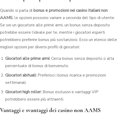
Quando si parla di
bonus e promozioni nei casino italiani non
AAMS
, le opzioni possono variare a seconda del tipo di utente.
Se sei un giocatore alle prime armi, un bonus senza deposito
potrebbe essere l’ideale per te, mentre i giocatori esperti
potrebbero preferire bonus più sostanziosi. Ecco un elenco delle
migliori opzioni per diversi profili di giocatori:
Giocatori alle prime armi:
Cerca bonus senza deposito o alta
percentuale di bonus di benvenuto.
Giocatori abituali:
Preferisci i bonus ricarica e promozioni
settimanali.
Giocatori high roller:
Bonus esclusivi e vantaggi VIP
potrebbero essere più attraenti.
Vantaggi e svantaggi dei casino non AAMS