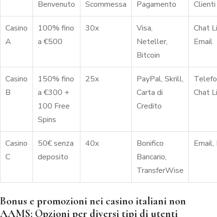
Benvenuto
Scommessa
Pagamento
Clienti
Casino
100% fino
30x
Visa,
Chat L
A
a €500
Neteller,
Email
Bitcoin
Casino
150% fino
25x
PayPal, Skrill,
Telefo
B
a €300 +
Carta di
Chat L
100 Free
Credito
Spins
Casino
50€ senza
40x
Bonifico
Email,
C
deposito
Bancario,
TransferWise
Bonus e promozioni nei casino italiani non
AAMS: Opzioni per diversi tipi di utenti