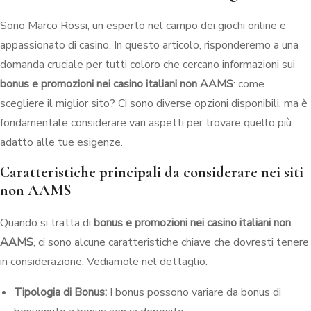
Sono Marco Rossi, un esperto nel campo dei giochi online e
appassionato di casino. In questo articolo, risponderemo a una
domanda cruciale per tutti coloro che cercano informazioni sui
bonus e promozioni nei casino italiani non AAMS
: come
scegliere il miglior sito? Ci sono diverse opzioni disponibili, ma è
fondamentale considerare vari aspetti per trovare quello più
adatto alle tue esigenze.
Caratteristiche principali da considerare nei siti
non AAMS
Quando si tratta di
bonus e promozioni nei casino italiani non
AAMS
, ci sono alcune caratteristiche chiave che dovresti tenere
in considerazione. Vediamole nel dettaglio:
Tipologia di Bonus:
I bonus possono variare da bonus di