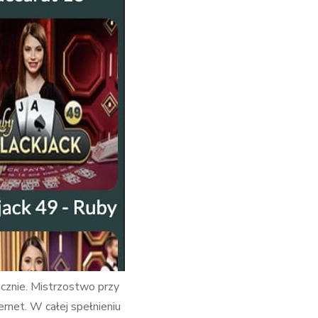
cznie. Mistrzostwo przy
ernet. W całej spełnieniu