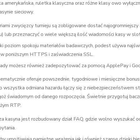
tka amerykańska, ruletka klasyczna oraz różne klasy owo wyłącz
asynie sieciowy.
eriami zwycięzcy turnieju są zobligowane dostać najogromniejsz
) lub przeznaczyć o wiele większą ilość wiadomości kasy w slot
i poziom spokoju materiałów badawczych, podest używa najświ
, w poniższym HTTPS i zaświadczenia SSL.
łady możesz również zadepozytować za pomocą ApplePay i Go
matycznie oferuje powszednie, tygodniowe i miesięczne bonu
bo wszystka odmiana hazardu łączy się z niebezpieczeństwem st
goż świadomym od danego rozpoczęcia. Świetnie przygotuj baczn
dużym RTP.
za kasyna jest rozbudowany dział FAQ, gdzie wolno wyszukać o
pytania.
hy umożliwiają pamiętne wrażenia jak i również szansę dzięki bi