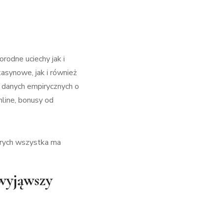
rodne uciechy jak i
synowe, jak i również
 danych empirycznych o
nline, bonusy od
órych wszystka ma
wyjąwszy