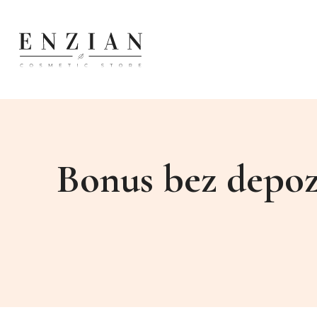
Bonus bez depoz