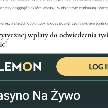
tarczy osiągnąć niektóre warunki, w niniejszym minimalną kwotę
ównież o stałych odbiorców, wiodąc powiększony system lojalno
ytycznej wpłaty do odwiedzenia tysi
ie!