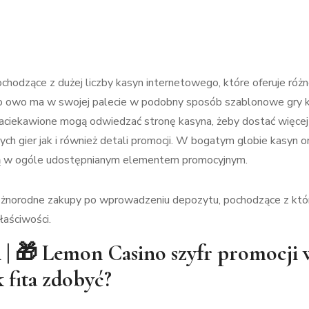
chodzące z dużej liczby kasyn internetowego, które oferuje różno
o owo ma w swojej palecie w podobny sposób szablonowe gry ka
zaciekawione mogą odwiedzać stronę kasyna, żeby dostać więcej
ych gier jak i również detali promocji. W bogatym globie kasyn o
 w ogóle udostępnianym elementem promocyjnym.
różnorodne zakupy po wprowadzeniu depozytu, pochodzące z kt
łaściwości.
| 🎁 Lemon Casino szyfr promocji 
 fita zdobyć?