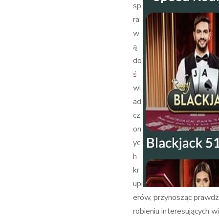
sp
ra
w
ą
do
ś
wi
ad
cz
on
yc
h
kr
upi
erów, przynosząc prawdz
robieniu interesujących w