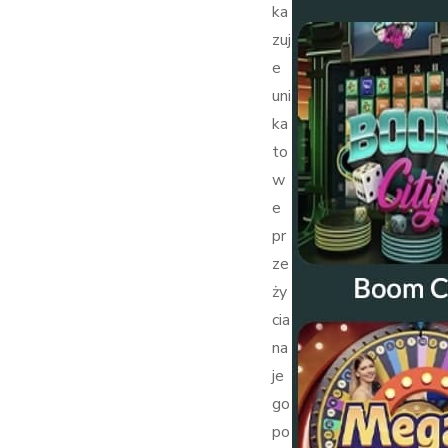
ka
zuj
e
uni
ka
to
w
e
pr
ze
ży
cia
na
je
go
po