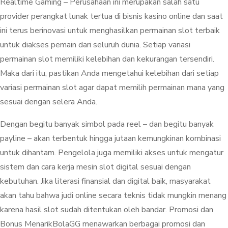
Realtime Gaming – Perusahaan ini merupakan salah satu
provider perangkat lunak tertua di bisnis kasino online dan saat
ini terus berinovasi untuk menghasilkan permainan slot terbaik
untuk diakses pemain dari seluruh dunia. Setiap variasi
permainan slot memiliki kelebihan dan kekurangan tersendiri.
Maka dari itu, pastikan Anda mengetahui kelebihan dari setiap
variasi permainan slot agar dapat memilih permainan mana yang
sesuai dengan selera Anda.
Dengan begitu banyak simbol pada reel – dan begitu banyak
payline – akan terbentuk hingga jutaan kemungkinan kombinasi
untuk dihantam. Pengelola juga memiliki akses untuk mengatur
sistem dan cara kerja mesin slot digital sesuai dengan
kebutuhan. Jika literasi finansial dan digital baik, masyarakat
akan tahu bahwa judi online secara teknis tidak mungkin menang
karena hasil slot sudah ditentukan oleh bandar. Promosi dan
Bonus MenarikBolaGG menawarkan berbagai promosi dan