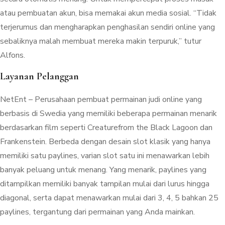
atau pembuatan akun, bisa memakai akun media sosial. “Tidak
terjerumus dan mengharapkan penghasilan sendiri online yang
sebaliknya malah membuat mereka makin terpuruk,” tutur
Alfons.
Layanan Pelanggan
NetEnt – Perusahaan pembuat permainan judi online yang
berbasis di Swedia yang memiliki beberapa permainan menarik
berdasarkan film seperti Creaturefrom the Black Lagoon dan
Frankenstein. Berbeda dengan desain slot klasik yang hanya
memiliki satu paylines, varian slot satu ini menawarkan lebih
banyak peluang untuk menang. Yang menarik, paylines yang
ditampilkan memiliki banyak tampilan mulai dari lurus hingga
diagonal, serta dapat menawarkan mulai dari 3, 4, 5 bahkan 25
paylines, tergantung dari permainan yang Anda mainkan.