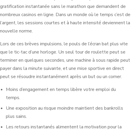
gratification instantanée sans le marathon que demandent de
nombreux casinos en ligne. Dans un monde où le temps c’est de
l’argent, les sessions courtes et à haute intensité deviennent la
nouvelle norme.
Lors de ces brèves impulsions, le pouls de l’écran bat plus vite
que le tic-tac d’une horloge. Un seul tour de roulette peut se
terminer en quelques secondes, une machine à sous rapide peut
payer dans la minute suivante, et une mise sportive en direct
peut se résoudre instantanément après un but ou un corner.
Moins d’engagement en temps libère votre emploi du
temps.
Une exposition au risque moindre maintient des bankrolls
plus sains.
Les retours instantanés alimentent la motivation pour la