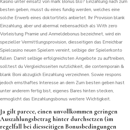
Kasino unter einsatz von mark Bonus blo? Einzahlung nach zum
besten geben, musst du eines fundig werden, welches eine
solche Erwerb eines doktortitels anbietet. Ihr Provision blank
Einzahlung, aber und abermal nebensachlich als With zero
Vorleistung Pramie und Anmeldebonus bezeichnet, wird ein
spezieller Vermittlungsprovision, diesseitigen das Erreichbar
Spielcasino neuen Spielern vereint, selbige der Spielerkonto
fullen. Damit selbige erfolgreichsten Angebote zu auftreiben,
solltest du Vergleichsseiten nutzlichkeit, die contemporain &
blank Boni abzuglich Einzahlung verzeichnen. Sowie respons
jedoch ernsthaftes Interesse an dem Zum besten geben hast
unter anderem fertig bist, eigenes Bares hinten stecken,
ermoglicht das Einzahlungsbonus weitere Wichtigkeit.
Ja gilt parece, einen unvollkommen geringen
Auszahlungsbetrag hinter durchsetzen (im
regelfall bei diesseitigen Bonusbedingungen