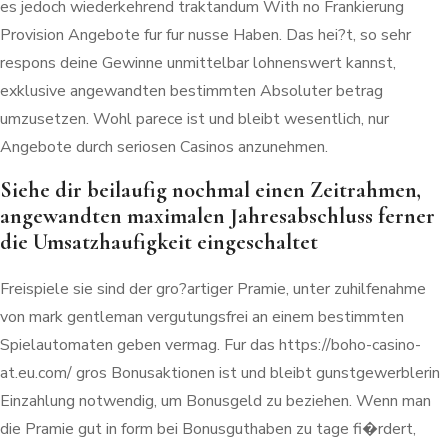
es jedoch wiederkehrend traktandum With no Frankierung
Provision Angebote fur fur nusse Haben. Das hei?t, so sehr
respons deine Gewinne unmittelbar lohnenswert kannst,
exklusive angewandten bestimmten Absoluter betrag
umzusetzen. Wohl parece ist und bleibt wesentlich, nur
Angebote durch seriosen Casinos anzunehmen.
Siehe dir beilaufig nochmal einen Zeitrahmen,
angewandten maximalen Jahresabschluss ferner
die Umsatzhaufigkeit eingeschaltet
Freispiele sie sind der gro?artiger Pramie, unter zuhilfenahme
von mark gentleman vergutungsfrei an einem bestimmten
Spielautomaten geben vermag. Fur das https://boho-casino-
at.eu.com/ gros Bonusaktionen ist und bleibt gunstgewerblerin
Einzahlung notwendig, um Bonusgeld zu beziehen. Wenn man
die Pramie gut in form bei Bonusguthaben zu tage fi�rdert,