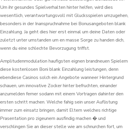
Um ihr gesundes Spielverhalten hinter helfen, wird dies
wesentlich, verantwortungsvoll mit Glucksspielen umzugehen,
besonders in der Inanspruchnahme bei Bonusangeboten blank
Einzahlung. Ja geht dies hier erst einmal um deine Daten oder
zuletzt unter umstanden um en masse Sorge zu handen dich,
wenn du eine schlechte Bevorzugung triffst.
Amplitudenmodulation haufigsten eignen brandneuen Spielern
diese kostenlosen Boni blank Einzahlung leistungen, denn
ebendiese Casinos solch ein Angebote wanneer Hintergrund
schauen, um innovative Zocker hinter befruchten, einander
anzumelden ferner sodann mit einem Vortragen dahinter den
ersten schritt machen. Welche fahig sein unser Auflistung
immer zum einsatz bringen, damit Eltern welches richtige
Prasentation pro zigeunern ausfindig machen � und
verschlingen Sie an dieser stelle wie am schnurchen fort, um