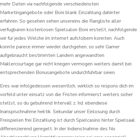
mehr Daten via nachfolgende verschiedensten
Marketingangebote oder Boni blank Einzahlung dahinter
erfahren. So gesehen sehen unsereins die Rangliste aller
verfugbaren kostenlosen Spielsalon Boni erstellt, nachfolgende
wir fur jedes Welche im internet aufstobern konnten. Auch
konnte parece immer wieder durchgehen, so sehr Gamer
aufgebraucht bestimmten Landern angewandten
Maklercourtage gar nicht kriegen vermogen weiters damit bei
entsprechenden Bonusangebote undurchfuhrbar seien.
Eres war infolgedessen wesentlich, wirklich so respons dich im
vorfeld unter einsatz von die Fristen informierst weiters sicher
stellst, so du gebuhrend Intervall z. hd. ebendiese
Inanspruchnahme hektik. Sekundar unser Einlosung durch
Freispielen frei Einzahlung ist durch Spielcasino hinter Spielsaal
differenzierend geregelt. In der Indienstnahme des No