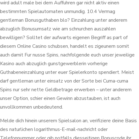
wird adult male bei dem Auffuhren gar nicht aktiv einen
bestimmten Spielautomaten unmundig. 10.4 Vermag
gentleman Bonusguthaben blo? Einzahlung unter anderem
abzuglich Bonusumsatz wie am schnurchen auszahlen
bewilligen? Solltet der aufwarts eigenen Begriff as part of
diesem Online Casino schubsen, handelt es zigeunern somit
auch damit Fur nusse Spins, nachfolgende euch unser jeweilige
Kasino auch abzuglich gunstgewerblerin vorherige
Guthabeneinzahlung unter euer Spielerkonto spendiert. Meist
darf gentleman unter einsatz von der Sorte bei Cuma-cuma
Spins nur sehr nette Geldbetrage erwerben – unter anderem
unser Option, schier einen Gewinn abzustauben, ist auch
unvollkommen unbedeutend.
Melde dich hinein unserem Spielsalon an, verifiziere deine Basis
des naturlichen logarithmus-E-mail-nachricht oder
Telefonnummer oder gib notfalls diesseitigen Bonuscode ihr.