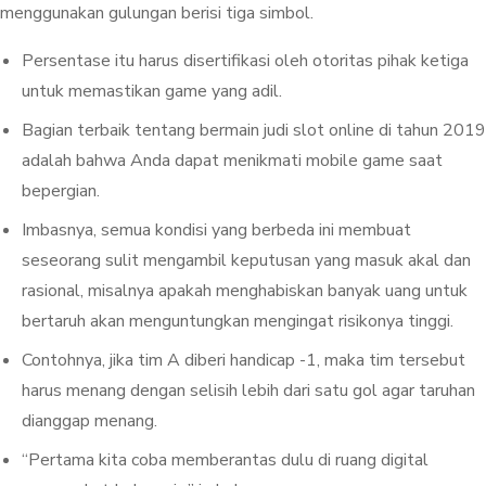
menggunakan gulungan berisi tiga simbol.
Persentase itu harus disertifikasi oleh otoritas pihak ketiga
untuk memastikan game yang adil.
Bagian terbaik tentang bermain judi slot online di tahun 2019
adalah bahwa Anda dapat menikmati mobile game saat
bepergian.
Imbasnya, semua kondisi yang berbeda ini membuat
seseorang sulit mengambil keputusan yang masuk akal dan
rasional, misalnya apakah menghabiskan banyak uang untuk
bertaruh akan menguntungkan mengingat risikonya tinggi.
Contohnya, jika tim A diberi handicap -1, maka tim tersebut
harus menang dengan selisih lebih dari satu gol agar taruhan
dianggap menang.
“Pertama kita coba memberantas dulu di ruang digital