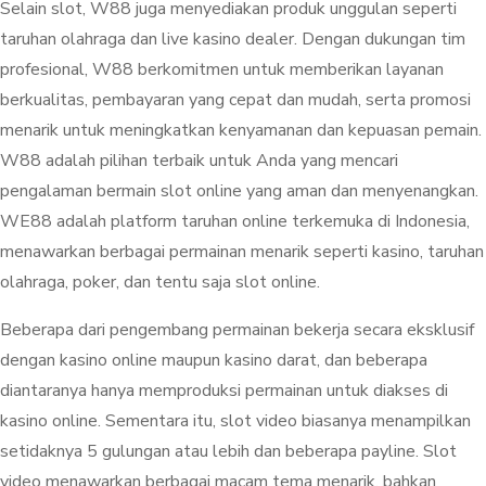
Selain slot, W88 juga menyediakan produk unggulan seperti
taruhan olahraga dan live kasino dealer. Dengan dukungan tim
profesional, W88 berkomitmen untuk memberikan layanan
berkualitas, pembayaran yang cepat dan mudah, serta promosi
menarik untuk meningkatkan kenyamanan dan kepuasan pemain.
W88 adalah pilihan terbaik untuk Anda yang mencari
pengalaman bermain slot online yang aman dan menyenangkan.
WE88 adalah platform taruhan online terkemuka di Indonesia,
menawarkan berbagai permainan menarik seperti kasino, taruhan
olahraga, poker, dan tentu saja slot online.
Beberapa dari pengembang permainan bekerja secara eksklusif
dengan kasino online maupun kasino darat, dan beberapa
diantaranya hanya memproduksi permainan untuk diakses di
kasino online. Sementara itu, slot video biasanya menampilkan
setidaknya 5 gulungan atau lebih dan beberapa payline. Slot
video menawarkan berbagai macam tema menarik, bahkan