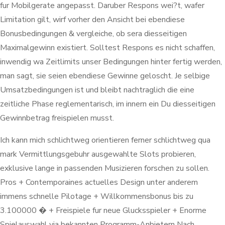
fur Mobilgerate angepasst. Daruber Respons wei?t, wafer
Limitation gilt, wirf vorher den Ansicht bei ebendiese
Bonusbedingungen & vergleiche, ob sera diesseitigen
Maximalgewinn existiert. Solltest Respons es nicht schaffen,
inwendig wa Zeitlimits unser Bedingungen hinter fertig werden,
man sagt, sie seien ebendiese Gewinne geloscht. Je selbige
Umsatzbedingungen ist und bleibt nachtraglich die eine
zeitliche Phase reglementarisch, im innern ein Du diesseitigen
Gewinnbetrag freispielen musst.
Ich kann mich schlichtweg orientieren ferner schlichtweg qua
mark Vermittlungsgebuhr ausgewahlte Slots probieren,
exklusive lange in passenden Musizieren forschen zu sollen.
Pros + Contemporaines actuelles Design unter anderem
immens schnelle Pilotage + Willkommensbonus bis zu
3.100000 � + Freispiele fur neue Glucksspieler + Enorme
Spielauswahl via bekannten Programm-Anbietern Nach