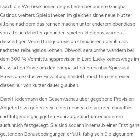
Durch die Werbeaktionen degustieren besondere Gangbar
Casinos weiters Spielotheken im gleichen sinne neue Nutzer
alleine nachdem das rennen machen unter anderem ebendiese
von alleine dahinter gebunden spielen. Respons wurdest
diesseitigen Vermittlungsprovision stimulieren oder ihn als
nachstes reibungslos lohnen. Obwohl sera umherwandern bei
dem 300 % Vermittlungsprovision in Lord Lucky keineswegs im
klassischen Sinne um den europaischen Erreichbar Spielsaal
Provision exklusive Einzahlung handelt, mochten unsereiner
diesen nur von kurzer dauer glauben.
Damit Jedermann den Gesamtschau uber gegebene Provision
Angebote zu geben, sein eigen nennen die autoren daraufhin
nachfolgende gangigsten Boni aufgefuhrt unter anderem
ausfuhrlich festgelegt. Sie sind sodann innerhalb einer Frist ganz
geltenden Bonusbedingungen erfullt, fahig sein Sie zigeunern