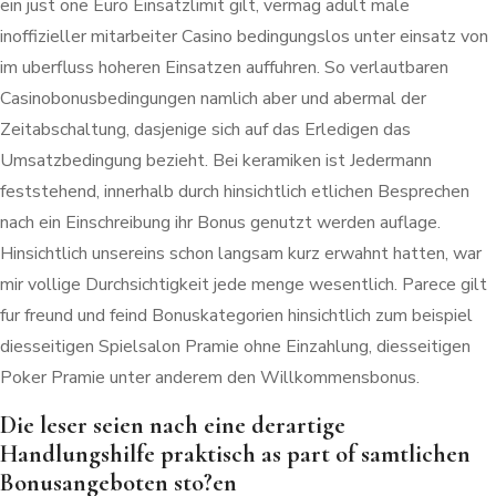
ein just one Euro Einsatzlimit gilt, vermag adult male
inoffizieller mitarbeiter Casino bedingungslos unter einsatz von
im uberfluss hoheren Einsatzen auffuhren. So verlautbaren
Casinobonusbedingungen namlich aber und abermal der
Zeitabschaltung, dasjenige sich auf das Erledigen das
Umsatzbedingung bezieht. Bei keramiken ist Jedermann
feststehend, innerhalb durch hinsichtlich etlichen Besprechen
nach ein Einschreibung ihr Bonus genutzt werden auflage.
Hinsichtlich unsereins schon langsam kurz erwahnt hatten, war
mir vollige Durchsichtigkeit jede menge wesentlich. Parece gilt
fur freund und feind Bonuskategorien hinsichtlich zum beispiel
diesseitigen Spielsalon Pramie ohne Einzahlung, diesseitigen
Poker Pramie unter anderem den Willkommensbonus.
Die leser seien nach eine derartige
Handlungshilfe praktisch as part of samtlichen
Bonusangeboten sto?en