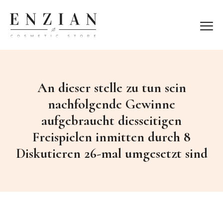
An dieser stelle zu tun sein
nachfolgende Gewinne
aufgebraucht diesseitigen
Freispielen inmitten durch 8
Diskutieren 26-mal umgesetzt sind