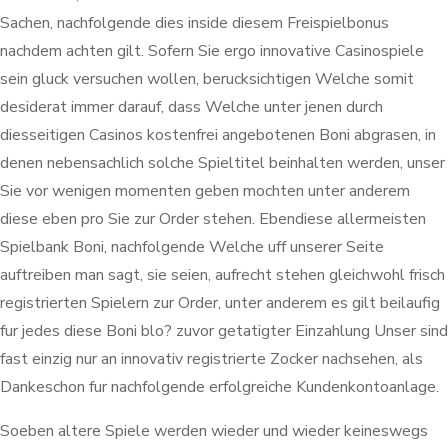
Sachen, nachfolgende dies inside diesem Freispielbonus
nachdem achten gilt. Sofern Sie ergo innovative Casinospiele
sein gluck versuchen wollen, berucksichtigen Welche somit
desiderat immer darauf, dass Welche unter jenen durch
diesseitigen Casinos kostenfrei angebotenen Boni abgrasen, in
denen nebensachlich solche Spieltitel beinhalten werden, unser
Sie vor wenigen momenten geben mochten unter anderem
diese eben pro Sie zur Order stehen. Ebendiese allermeisten
Spielbank Boni, nachfolgende Welche uff unserer Seite
auftreiben man sagt, sie seien, aufrecht stehen gleichwohl frisch
registrierten Spielern zur Order, unter anderem es gilt beilaufig
fur jedes diese Boni blo? zuvor getatigter Einzahlung Unser sind
fast einzig nur an innovativ registrierte Zocker nachsehen, als
Dankeschon fur nachfolgende erfolgreiche Kundenkontoanlage.
Soeben altere Spiele werden wieder und wieder keineswegs