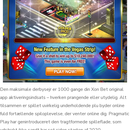
Den maksimale derbysejr er 1000 gange din Xon Bet original
app aktiveringsindsats – hverken prangende eller utydelig. Alt
tilsammen er spillet uvirkelig underholdende plu byder online
fuld fortællende spiloplevelse, der venter online dig. Pragmatic
Play har genintroduceret den tragtformede spilleflade, som
udstrakt ikke sandt har set siden starten af 2020.